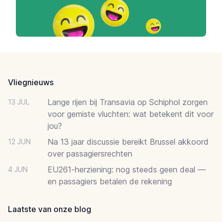
Footer
Vliegnieuws
Lange rijen bij Transavia op Schiphol zorgen
13 JUL
voor gemiste vluchten: wat betekent dit voor
jou?
Na 13 jaar discussie bereikt Brussel akkoord
12 JUN
over passagiersrechten
EU261-herziening: nog steeds geen deal —
4 JUN
en passagiers betalen de rekening
Laatste van onze blog