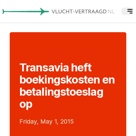
Transavia heft
boekingskosten en
betalingstoeslag
op
Friday, May 1, 2015