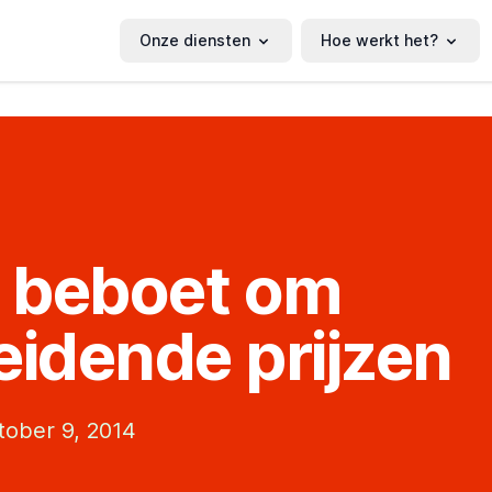
Onze diensten
Hoe werkt het?
 beboet om
eidende prijzen
tober 9, 2014