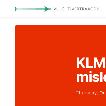
KLM
misl
Thursday, Oc