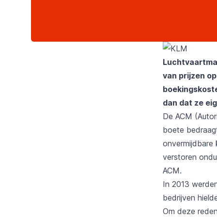
Luchtvaartmaa
van prijzen op
boekingskoste
dan dat ze eig
De ACM (Autor
boete bedraagt
onvermijdbare 
verstoren ondui
ACM.
In 2013 werden
bedrijven hield
Om deze reden 