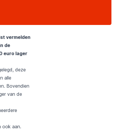
ist vermelden
in de
0 euro lager
elegd, deze
n alle
ken. Bovendien
eger van de
meerdere
n ook aan.