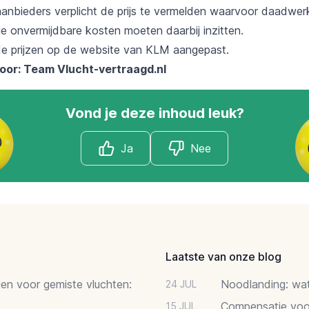
 aanbieders verplicht de prijs te vermelden waarvoor daadwer
le onvermijdbare kosten moeten daarbij inzitten.
 de prijzen op de website van KLM aangepast.
oor: Team
Vlucht-vertraagd.nl
Vond je deze inhoud leuk?
Ja
Nee
Laatste van onze blog
gen voor gemiste vluchten:
Noodlanding: wat 
24 JUL
Compensatie voor
15 JUL