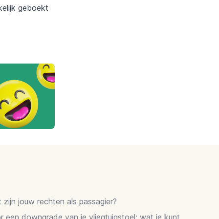
kelijk geboekt
zijn jouw rechten als passagier?
 een downgrade van je vliegtuigstoel: wat je kunt