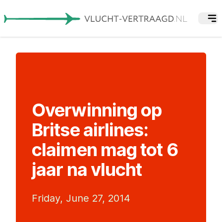
Overwinning op
Britse airlines:
claimen mag tot 6
jaar na vlucht
Friday, June 27, 2014