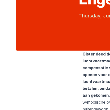
Thursday, Ju
Gister deed d
luchtvaartma
compensatie v
openen voor d
luchtvaartmaa
betalen, omda
aan gekomen.
Symbolische ov
buitengewoon