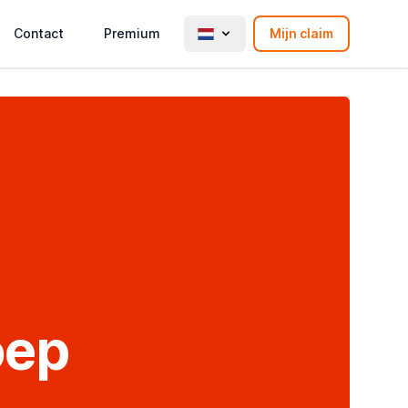
Contact
Premium
Mijn claim
oep