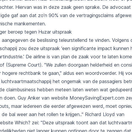
echter. Hiervan was in deze zaak geen sprake. De advocaat
igde gaf aan dat zo’n 90% van de vertragingsclaims afgew
hnische mankementen.
ger beroep tegen Huzar uitspraak
 aangegeven de beslissing teleurstellend te vinden. Volgens 
schappij zou deze uitspraak 'een significante impact kunnen
rtindustrie.' De airline is van plan de zaak voor te laten kom
f (Supreme Court). "We zullen doorgaan helderheid en consi
r hogere rechtbank te gaan," aldus een woordvoerder. Hij vo
 luchtvaartmaatschappij het ongemak van de passagiers betr
n de claimbusiness hebben meteen laten weten wat gedupeerd
en doen. Guy Anker van website MoneySavingExpert.com ze
en outs, maar iedereen die eerder afgewezen werd, moet opnie
de bal weer aan het rollen te krijgen.." Richard Lloyd van
site Which? zei: "Deze uitspraak toont aan dat luchtvaart
delijkheden niet langer kunnen ontlopen door te zeggen dat