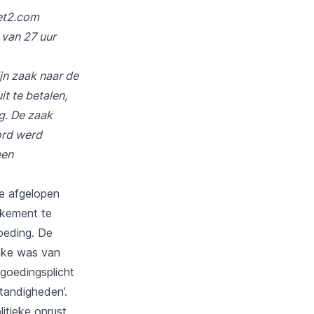
Jet2.com
 van 27 uur
jn zaak naar de
t te betalen,
g. De zaak
ord werd
een
de afgelopen
nkement te
oeding. De
rake was van
goedingsplicht
tandigheden’.
itieke onrust,