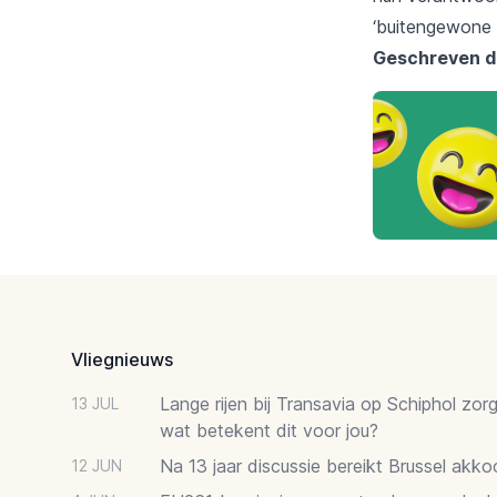
‘buitengewone 
Geschreven d
Footer
Vliegnieuws
Lange rijen bij Transavia op Schiphol zor
13 JUL
wat betekent dit voor jou?
Na 13 jaar discussie bereikt Brussel akk
12 JUN