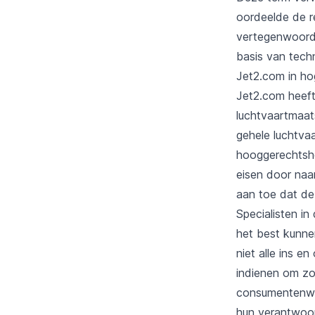
oordeelde de r
vertegenwoord
basis van tec
Jet2.com in ho
Jet2.com heeft
luchtvaartmaat
gehele luchtvaa
hooggerechtsho
eisen door naa
aan toe dat de
Specialisten i
het best kunn
niet alle ins 
indienen om zo 
consumentenweb
hun verantwoor