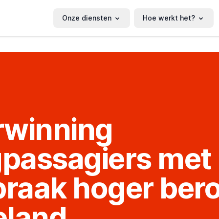
Onze diensten
Hoe werkt het?
rwinning
gpassagiers met
praak hoger ber
eland