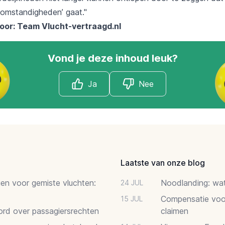
omstandigheden’ gaat."
oor: Team
Vlucht-vertraagd.nl
Vond je deze inhoud leuk?
Ja
Nee
Laatste van onze blog
gen voor gemiste vluchten:
Noodlanding: wat 
24 JUL
Compensatie voor
15 JUL
oord over passagiersrechten
claimen