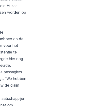
 die Huzar
ezen worden op
de
 hebben op de
en voor het
stentie te
egde hier nog
eurde.
e passagiers
gt: "We hebben
uw de claim
maatschappijen
 het om