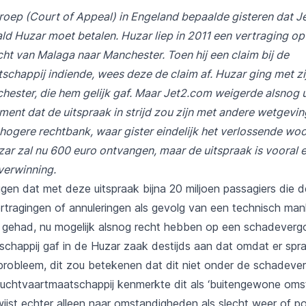
roep (Court of Appeal) in Engeland bepaalde gisteren dat 
ld Huzar moet betalen. Huzar liep in 2011 een vertraging op
cht van Malaga naar Manchester. Toen hij een claim bij de
schappij indiende, wees deze de claim af. Huzar ging met zi
hester, die hem gelijk gaf. Maar Jet2.com weigerde alsnog ui
ment dat de uitspraak in strijd zou zijn met andere wetgevin
ogere rechtbank, waar gister eindelijk het verlossende wo
ar zal nu 600 euro ontvangen, maar de uitspraak is vooral 
verwinning.
en dat met deze uitspraak bijna 20 miljoen passagiers die 
ertragingen of annuleringen als gevolg van een technisch ma
gehad, nu mogelijk alsnog recht hebben op een schadeverg
schappij gaf in de Huzar zaak destijds aan dat omdat er sp
probleem, dit zou betekenen dat dit niet onder de schadever
 luchtvaartmaatschappij kenmerkte dit als ‘buitengewone oms
jst echter alleen naar omstandigheden als slecht weer of pol