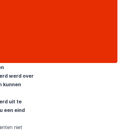
en
oerd werd over
en kunnen
rd uit te
u een eind
enten niet