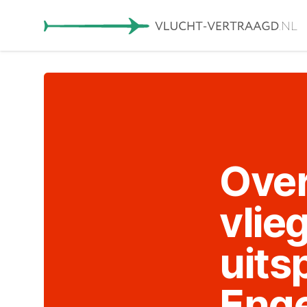
Ove
vlie
uits
Eng