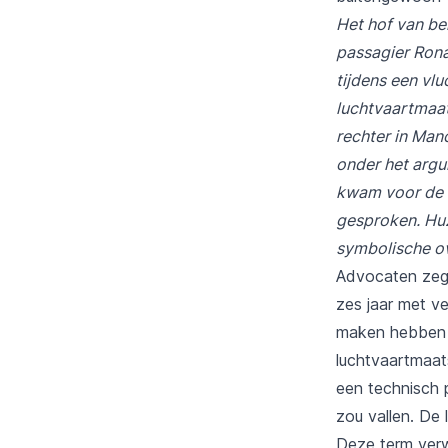
Het hof van be
passagier Rona
tijdens een vlu
luchtvaartmaat
rechter in Manc
onder het argu
kwam voor de h
gesproken. Huz
symbolische o
Advocaten zegg
zes jaar met v
maken hebben 
luchtvaartmaat
een technisch 
zou vallen. De
Deze term verwi