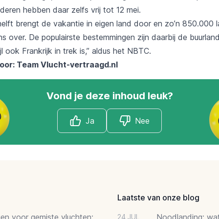
eren hebben daar zelfs vrij tot 12 mei.
elft brengt de vakantie in eigen land door en zo’n 850.000
ns over. De populairste bestemmingen zijn daarbij de buurlan
jl ook Frankrijk in trek is,” aldus het NBTC.
oor: Team
Vlucht-vertraagd.nl
Vond je deze inhoud leuk?
Ja
Nee
Laatste van onze blog
gen voor gemiste vluchten:
Noodlanding: wat 
24 JUL