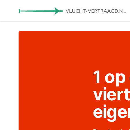
1 op
vier
eige