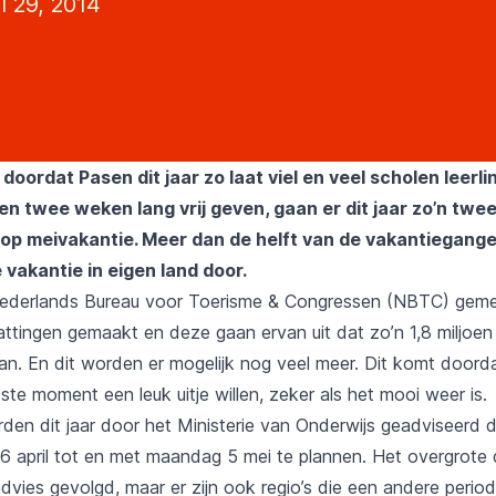
l 29, 2014
oordat Pasen dit jaar zo laat viel en veel scholen leerl
n twee weken lang vrij geven, gaan er dit jaar zo’n twee
op meivakantie. Meer dan de helft van de vakantiegange
vakantie in eigen land door.
Nederlands Bureau voor Toerisme & Congressen (NBTC) gemeld
attingen gemaakt en deze gaan ervan uit dat zo’n 1,8 miljoe
an. En dit worden er mogelijk nog veel meer. Dit komt doord
ste moment een leuk uitje willen, zeker als het mooi weer is.
den dit jaar door het Ministerie van Onderwijs geadviseerd 
6 april tot en met maandag 5 mei te plannen. Het overgrote 
advies gevolgd, maar er zijn ook regio’s die een andere peri