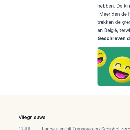
hebben. De kind
“Meer dan de h
trekken de gre
en België, terwi
Geschreven d
Footer
Vliegnieuws
Lange rijen bij Transavia op Schiphol zor
13 JUL