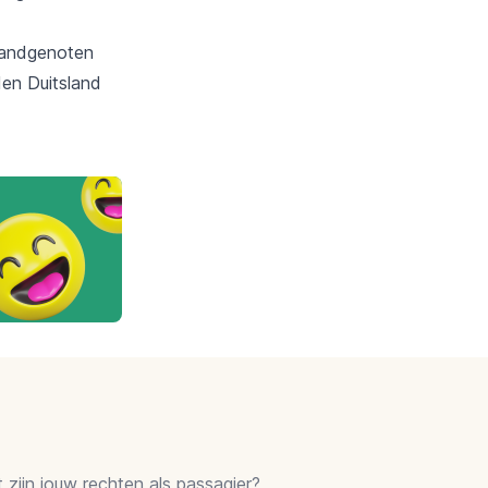
 landgenoten
den Duitsland
zijn jouw rechten als passagier?