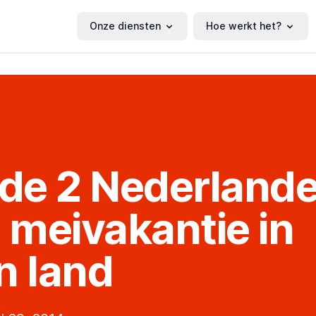
Onze diensten
Hoe werkt het?
 de 2 Nederland
t meivakantie in
n land