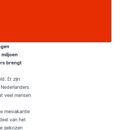
ingen
 miljoen
rs brengt
. Er zijn
n Nederlanders
at veel mensen
de meivakantie
deel van het
ode gekozen