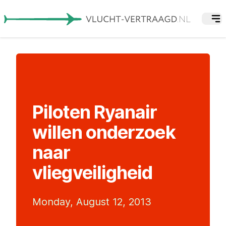
Piloten Ryanair
willen onderzoek
naar
vliegveiligheid
Monday, August 12, 2013