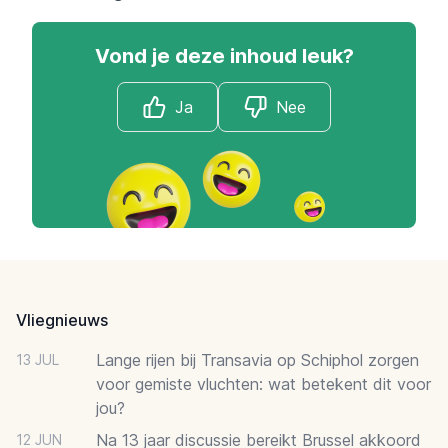
Vond je deze inhoud leuk?
Ja
Nee
Footer
Vliegnieuws
Lange rijen bij Transavia op Schiphol zorgen
13 JUL
voor gemiste vluchten: wat betekent dit voor
jou?
Na 13 jaar discussie bereikt Brussel akkoord
12 JUN