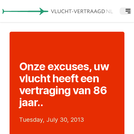
Onze excuses, uw
vlucht heeft een
vertraging van 86
jaar..
Tuesday, July 30, 2013