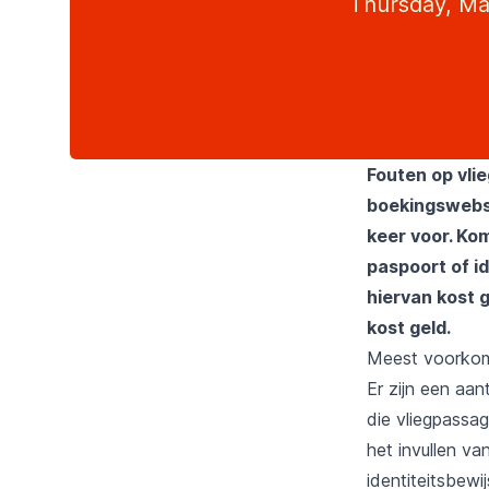
Thursday, Ma
Fouten op vlie
boekingswebsi
keer voor. Ko
paspoort of id
hiervan kost g
kost geld.
Meest voorkome
Er zijn een aan
die vliegpassag
het invullen v
identiteitsbewi