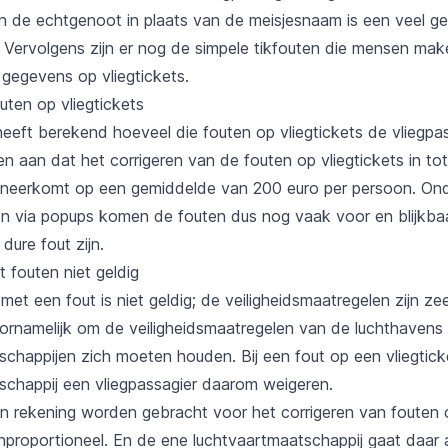
 de echtgenoot in plaats van de meisjesnaam is een veel g
. Vervolgens zijn er nog de simpele tikfouten die mensen make
 gegevens op vliegtickets.
uten op vliegtickets
eeft berekend hoeveel die fouten op vliegtickets de vliegpa
en aan dat het corrigeren van de fouten op vliegtickets in tot
 neerkomt op een gemiddelde van 200 euro per persoon. On
 via popups komen de fouten dus nog vaak voor en blijkba
dure fout zijn.
t fouten niet geldig
 met een fout is niet geldig; de veiligheidsmaatregelen zijn ze
oornamelijk om de veiligheidsmaatregelen van de luchthaven
schappijen zich moeten houden. Bij een fout op een vliegtic
schappij een vliegpassagier daarom weigeren.
in rekening worden gebracht voor het corrigeren van fouten o
enproportioneel. En de ene luchtvaartmaatschappij gaat daa