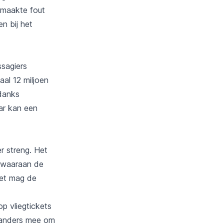
emaakte fout
n bij het
ssagiers
aal 12 miljoen
danks
ar kan een
er streng. Het
s waaraan de
ket mag de
p vliegtickets
r anders mee om