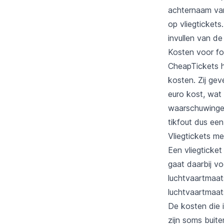
achternaam van
op vliegtickets
invullen van de
Kosten voor fo
CheapTickets h
kosten. Zij gev
euro kost, wat
waarschuwingen
tikfout dus een 
Vliegtickets me
Een vliegticket
gaat daarbij v
luchtvaartmaat
luchtvaartmaat
De kosten die 
zijn soms buit