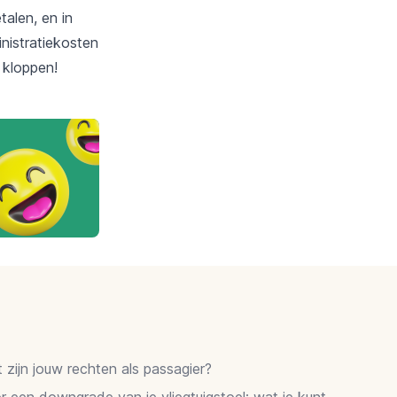
alen, en in
inistratiekosten
t kloppen!
zijn jouw rechten als passagier?
 een downgrade van je vliegtuigstoel: wat je kunt