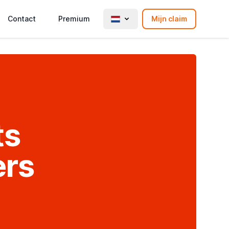
Contact
Premium
Mijn claim
ts
ers