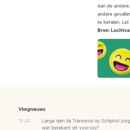
dan de andere.
andere gevallen
te betalen. Let
Bron: Luchtv
Footer
Vliegnieuws
Lange rijen bij Transavia op Schiphol zor
13 JUL
wat betekent dit voor jou?