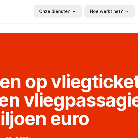
Onze diensten
Hoe werkt het?
en op vliegticke
en vliegpassagi
iljoen euro