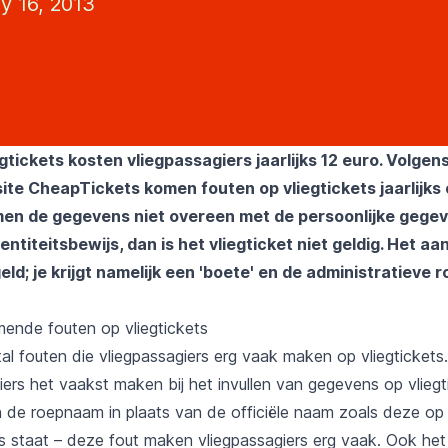
y 16, 2013
gtickets kosten vliegpassagiers jaarlijks 12 euro. Volgen
te CheapTickets komen fouten op vliegtickets jaarlijks
men de gegevens niet overeen met de persoonlijke gegev
entiteitsbewijs, dan is het vliegticket niet geldig. Het a
eld; je krijgt namelijk een 'boete' en de administratieve
nde fouten op vliegtickets
tal fouten die vliegpassagiers erg vaak maken op vliegtickets
iers het vaakst maken bij het invullen van gegevens op vliegti
an de roepnaam in plaats van de officiële naam zoals deze op
js staat – deze fout maken vliegpassagiers erg vaak. Ook het