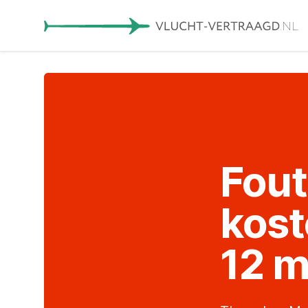
Fout
kost
12 m