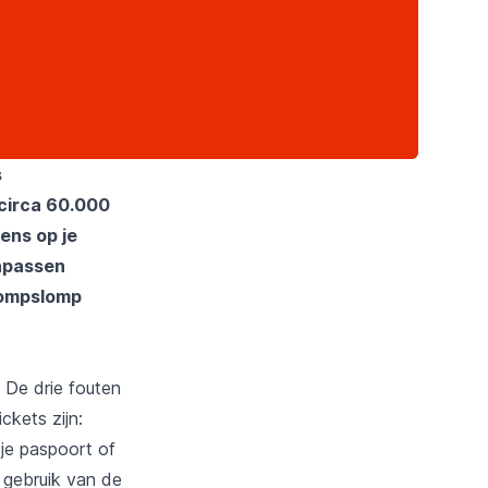
s
 circa 60.000
ens op je
anpassen
 rompslomp
. De drie fouten
ckets zijn:
 je paspoort of
 gebruik van de