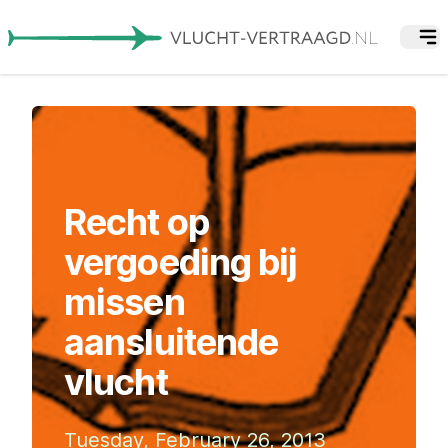
Recht op
vergoeding bij
missen
aansluitende
vlucht
Tuesday, February 26, 2013