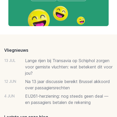
Footer
Vliegnieuws
Lange rijen bij Transavia op Schiphol zorgen
13 JUL
voor gemiste vluchten: wat betekent dit voor
jou?
Na 13 jaar discussie bereikt Brussel akkoord
12 JUN
over passagiersrechten
EU261-herziening: nog steeds geen deal —
4 JUN
en passagiers betalen de rekening
Laatste van onze blog