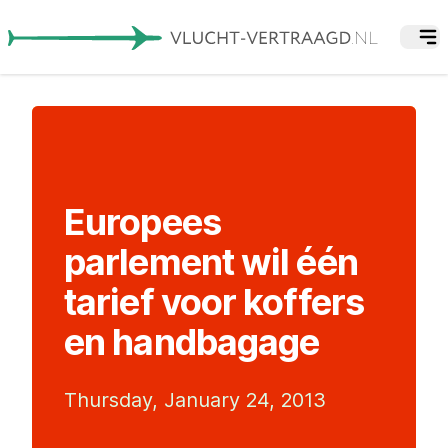
Europees
parlement wil één
tarief voor koffers
en handbagage
Thursday, January 24, 2013