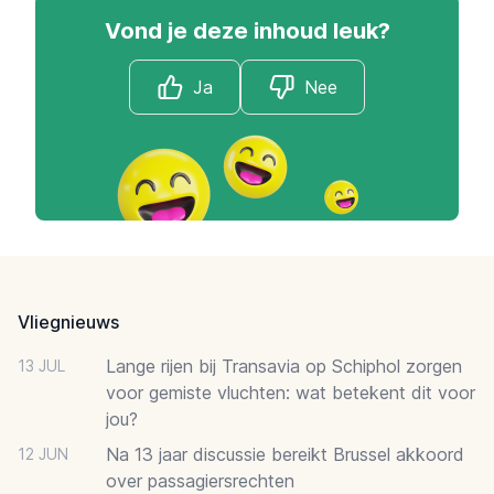
Vond je deze inhoud leuk?
Ja
Nee
Footer
Vliegnieuws
Lange rijen bij Transavia op Schiphol zorgen
13 JUL
voor gemiste vluchten: wat betekent dit voor
jou?
Na 13 jaar discussie bereikt Brussel akkoord
12 JUN
over passagiersrechten