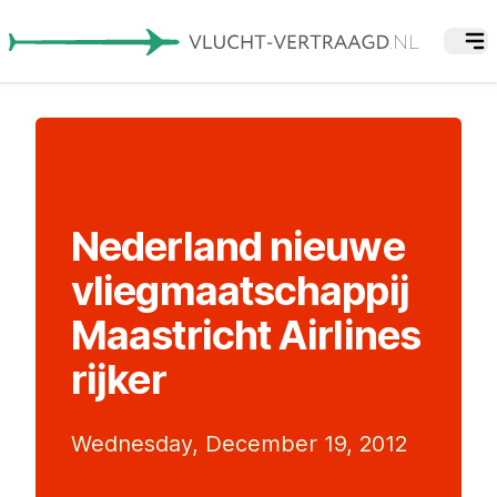
Nederland nieuwe
vliegmaatschappij
Maastricht Airlines
rijker
Wednesday, December 19, 2012