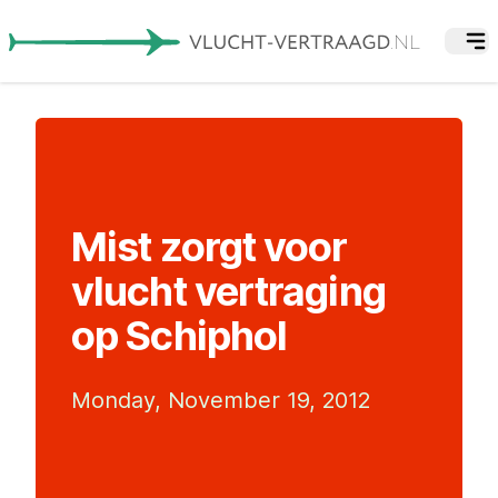
Mist zorgt voor
vlucht vertraging
op Schiphol
Monday, November 19, 2012