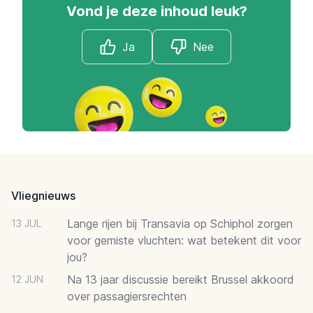
Vond je deze inhoud leuk?
Ja
Nee
Footer
Vliegnieuws
Lange rijen bij Transavia op Schiphol zorgen
13 JUL
voor gemiste vluchten: wat betekent dit voor
jou?
Na 13 jaar discussie bereikt Brussel akkoord
12 JUN
over passagiersrechten