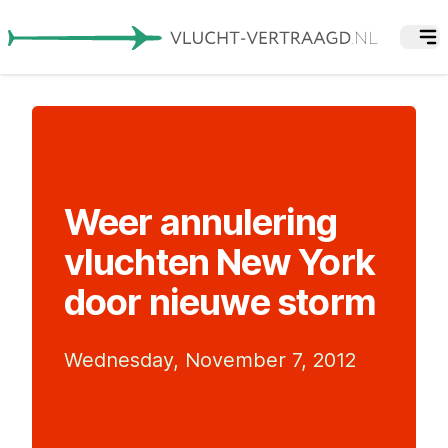
Weer annulering
vluchten New York
door nieuwe storm
Wednesday, November 7, 2012