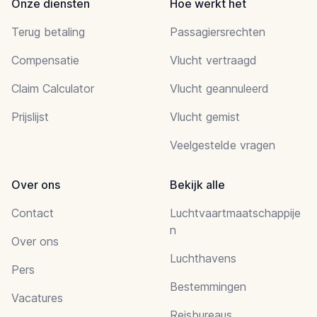
Onze diensten
Hoe werkt het
Terug betaling
Passagiersrechten
Compensatie
Vlucht vertraagd
Claim Calculator
Vlucht geannuleerd
Prijslijst
Vlucht gemist
Veelgestelde vragen
Over ons
Bekijk alle
Contact
Luchtvaartmaatschappije
n
Over ons
Luchthavens
Pers
Bestemmingen
Vacatures
Reisbureaus