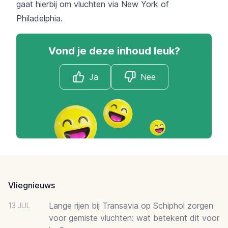
gaat hierbij om vluchten via New York of
Philadelphia.
Vond je deze inhoud leuk?
Ja
Nee
Footer
Vliegnieuws
Lange rijen bij Transavia op Schiphol zorgen
13 JUL
voor gemiste vluchten: wat betekent dit voor