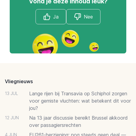
Vond je deze inhoud leuk?
Ja
Nee
Footer
Vliegnieuws
Lange rijen bij Transavia op Schiphol zorgen
13 JUL
voor gemiste vluchten: wat betekent dit voor
jou?
Na 13 jaar discussie bereikt Brussel akkoord
12 JUN
over passagiersrechten
EU261-herziening: nog steeds geen deal —
4 JUN