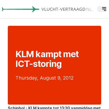
KLM kampt met
ICT-storing
Thursday, August 9, 2012
Schiphol - KLM kampte tot 13:30 vanmiddag met