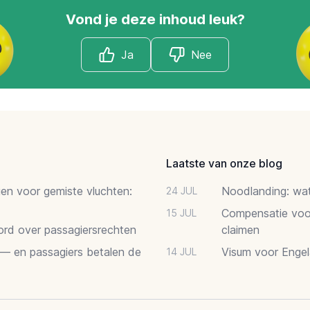
Vond je deze inhoud leuk?
Ja
Nee
Laatste van onze blog
gen voor gemiste vluchten:
Noodlanding: wat 
24 JUL
Compensatie voor
15 JUL
oord over passagiersrechten
claimen
 — en passagiers betalen de
Visum voor Engel
14 JUL