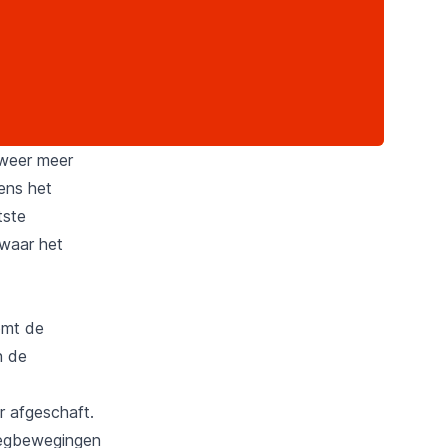
 weer meer
ens het
tste
 waar het
omt de
n de
r afgeschaft.
liegbewegingen