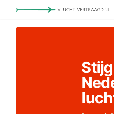
Stij
Ned
luch