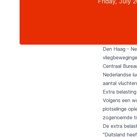
Friday, July 2
Den Haag - Ned
vliegbeweginge
Centraal Burea
Nederlandse lu
aantal vluchte
Extra belasting
Volgens een wo
plotselinge op
zogenoemde ti
De extra belas
"Duitsland heef