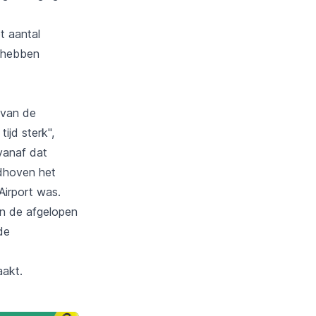
t aantal
l hebben
 van de
ijd sterk",
vanaf dat
ndhoven het
Airport was.
in de afgelopen
de
aakt.