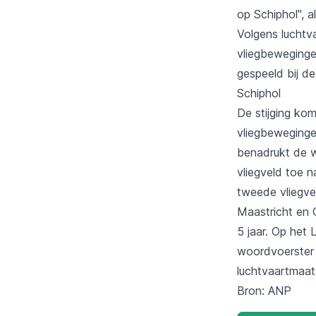
op Schiphol", 
Volgens luchtv
vliegbeweginge
gespeeld bij de 
Schiphol
De stijging ko
vliegbewegingen
benadrukt de w
vliegveld toe n
tweede vliegve
Maastricht en 
5 jaar. Op het 
woordvoerster 
luchtvaartmaat
Bron: ANP