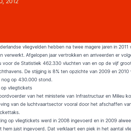
0, 2012
erlandse vliegvelden hebben na twee magere jaren in 2011
n verwerkt. Afgelopen jaar vertrokken en arriveerden er volg
u voor de Statistiek 462.330 vluchten van en op de vijf groo
chthavens. De stijging is 8% ten opzichte van 2009 en 2010
n nog op 430.000 stond.
 op vliegtickets
ordvoerder van het ministerie van Infrastructuur en Milieu k
leving van de luchtvaartsector vooral door het afschaffen va
ckettaks.
ting op vliegtickets werd in 2008 ingevoerd en in 2009 alwee
t hem juist ingevoerd. Dat verklaart een piek in het aantal v