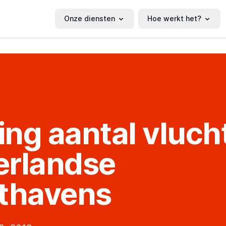
Onze diensten
Hoe werkt het?
ging aantal vluch
erlandse
thavens