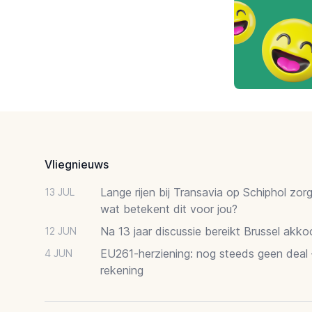
Footer
Vliegnieuws
Lange rijen bij Transavia op Schiphol zor
13 JUL
wat betekent dit voor jou?
Na 13 jaar discussie bereikt Brussel akk
12 JUN
EU261-herziening: nog steeds geen deal
4 JUN
rekening