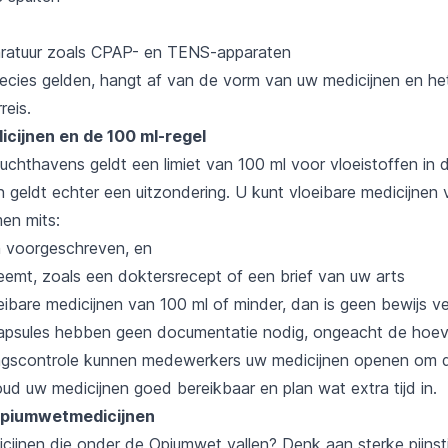
ratuur zoals CPAP- en TENS-apparaten
recies gelden, hangt af van de vorm van uw medicijnen en he
reis.
icijnen en de 100 ml-regel
uchthavens geldt een limiet van 100 ml voor vloeistoffen in
n geldt echter een uitzondering. U kunt vloeibare medicijnen
en mits:
n voorgeschreven, en
emt, zoals een doktersrecept of een brief van uw arts
eibare medicijnen van 100 ml of minder, dan is geen bewijs ve
apsules hebben geen documentatie nodig, ongeacht de hoev
gingscontrole kunnen medewerkers uw medicijnen openen om 
ud uw medicijnen goed bereikbaar en plan wat extra tijd in.
Opiumwetmedicijnen
cijnen die onder de Opiumwet vallen? Denk aan sterke pijnsti