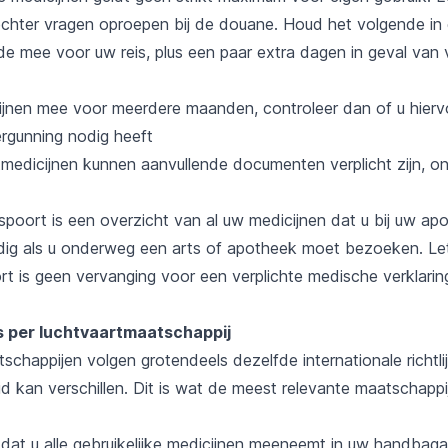
chter vragen oproepen bij de douane. Houd het volgende in
 mee voor uw reis, plus een paar extra dagen in geval van v
jnen mee voor meerdere maanden, controleer dan of u hierv
ergunning nodig heeft
edicijnen kunnen aanvullende documenten verplicht zijn, o
spoort is een overzicht van al uw medicijnen dat u bij uw ap
ig als u onderweg een arts of apotheek moet bezoeken. Le
t is geen vervanging voor een verplichte medische verklaring
s per luchtvaartmaatschappij
chappijen volgen grotendeels dezelfde internationale richtli
id kan verschillen. Dit is wat de meest relevante maatschapp
dat u alle gebruikelijke medicijnen meeneemt in uw handbag