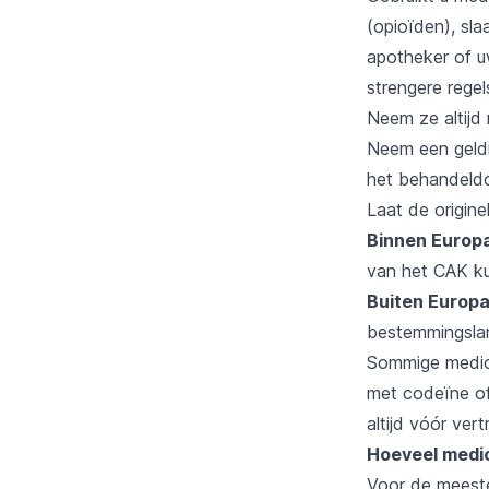
(opioïden), sl
apotheker of u
strengere regel
Neem ze altijd
Neem een geldi
het behandeld
Laat de origine
Binnen Europ
van het CAK ku
Buiten Europ
bestemmingslan
Sommige medicij
met codeïne of
altijd vóór vert
Hoeveel medi
Voor de meeste