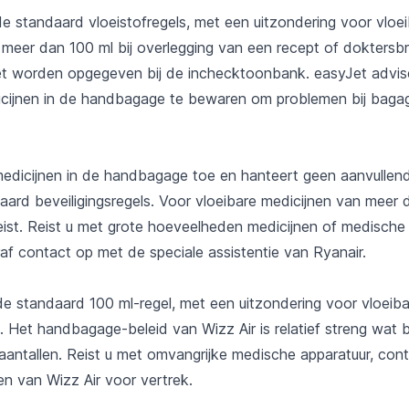
de standaard vloeistofregels, met een uitzondering voor vloe
 meer dan 100 ml bij overlegging van een recept of doktersbr
t worden opgegeven bij de inchecktoonbank. easyJet advis
icijnen in de handbagage te bewaren om problemen bij bagag
medicijnen in de handbagage toe en hanteert geen aanvullen
aard beveiligingsregels. Voor vloeibare medicijnen van meer 
eist. Reist u met grote hoeveelheden medicijnen of medische 
f contact op met de speciale assistentie van Ryanair.
de standaard 100 ml-regel, met een uitzondering voor vloeiba
 Het handbagage-beleid van Wizz Air is relatief streng wat b
aantallen. Reist u met omvangrijke medische apparatuur, cont
jnen van Wizz Air voor vertrek.