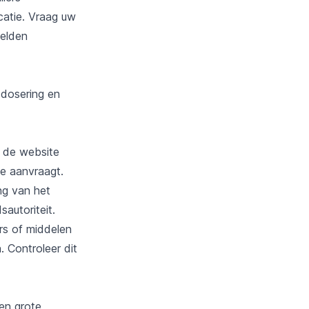
catie. Vraag uw
gelden
 dosering en
a de website
ze aanvraagt.
ng van het
autoriteit.
ers of middelen
 Controleer dit
en grote