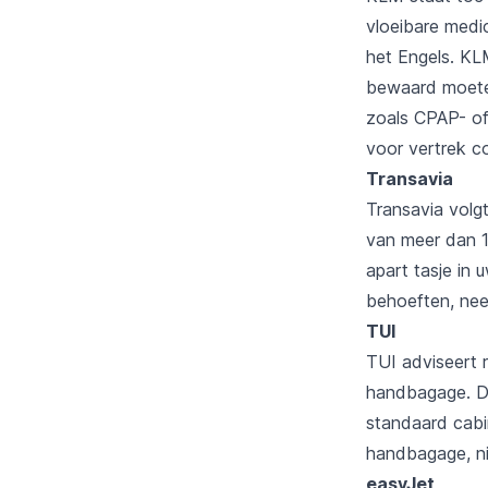
vloeibare medic
het Engels. KL
bewaard moeten
zoals CPAP- of
voor vertrek c
Transavia
Transavia volgt
van meer dan 1
apart tasje in
behoeften, nee
TUI
TUI adviseert r
handbagage. De
standaard cabin
handbagage, ni
easyJet