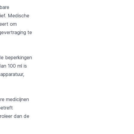
ibare
ief. Medische
eert om
evertraging te
de beperkingen
dan 100 ml is
apparatuur,
re medicijnen
etreft
roleer dan de