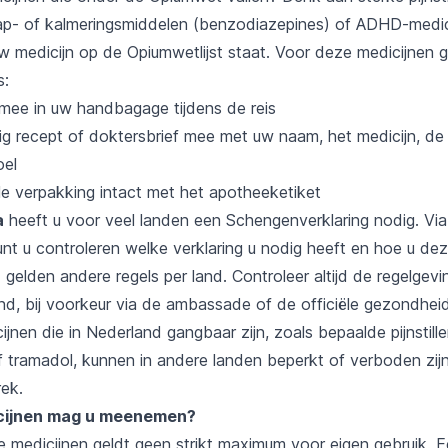
aap- of kalmeringsmiddelen (benzodiazepines) of ADHD-medi
w medicijn op de Opiumwetlijst staat. Voor deze medicijnen 
s:
 mee in uw handbagage tijdens de reis
g recept of doktersbrief mee met uw naam, het medicijn, de
oel
le verpakking intact met het apotheeketiket
a
heeft u voor veel landen een Schengenverklaring nodig. Vi
nt u controleren welke verklaring u nodig heeft en hoe u de
a
gelden andere regels per land. Controleer altijd de regelgevi
d, bij voorkeur via de ambassade of de officiële gezondheids
nen die in Nederland gangbaar zijn, zoals bepaalde pijnstill
 tramadol, kunnen in andere landen beperkt of verboden zijn.
rek.
cijnen mag u meenemen?
 medicijnen geldt geen strikt maximum voor eigen gebruik. E