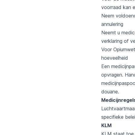
voorraad kan e
Neem voldoende
annulering
Neemt u medici
verklaring of v
Voor Opiumwetm
hoeveelheid
Een medicijnpa
opvragen. Hand
medicijnpaspoor
douane.
Medicijnregel
Luchtvaartmaats
specifieke bele
KLM
KLM staat toe 