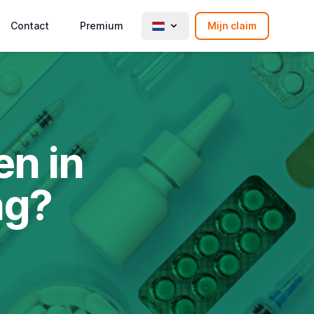
Contact
Premium
Mijn claim
n in
ag?