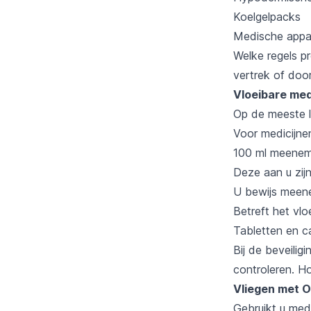
Koelgelpacks
Medische appa
Welke regels p
vertrek of door
Vloeibare med
Op de meeste l
Voor medicijne
100 ml meenem
Deze aan u zij
U bewijs meene
Betreft het vlo
Tabletten en c
Bij de beveili
controleren. Ho
Vliegen met 
Gebruikt u medi