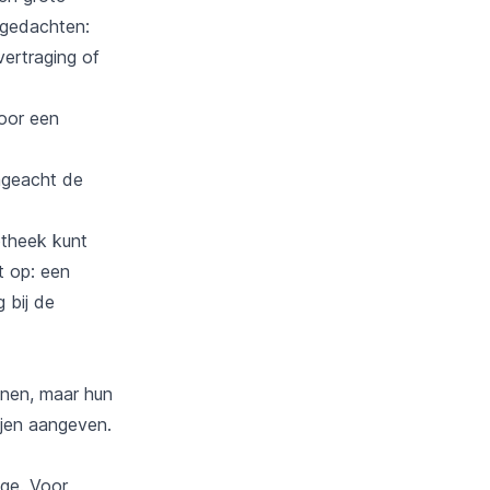
 gedachten:
ertraging of
oor een
ngeacht de
otheek kunt
t op: een
 bij de
jnen, maar hun
ijen aangeven.
age. Voor