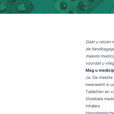
Gaat u reizen 
de handbagage,
meeste medicij
voordat u vlieg
Mag u medicij
Ja. De meeste 
meeneemt in u
Tabletten en ca
Vloeibare medi
Inhalers
Hypodermische