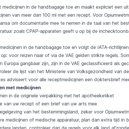
t medicijnen in de handbagage toe en maakt expliciet een ui
cijnen van meer dan 100 ml met een recept. Voor Opiumwetm
hansa om documentatie mee te nemen in de taal van het bes
atuur zoals CPAP-apparaten geeft u op bij de inchecktoonb
medicijnen in de handbagage toe en volgt de IATA-richtlijnen
 op: voor reizen naar of via de VAE gelden strikte regels. S
in Europa gangbaar zijn, zijn in de VAE geclassificeerd als ge
roleer de lijst van het Ministerie van Volksgezondheid van d
ates adviseert voor alle receptmedicijnen een doktersbrief m
zen met medicijnen
nen in de originele verpakking met het apotheeketiket
 van uw recept of een brief van uw arts mee
regelgeving van het bestemmingsland, zeker voor Opiumwetm
re medicijnen of medische apparatuur, plan dan extra tijd in bi
rdere landen, controleer dan de regels voor elk land afzonder