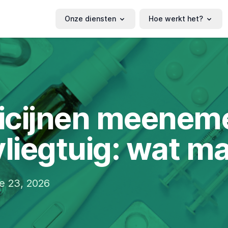
Onze diensten
Hoe werkt het?
cijnen meeneme
vliegtuig: wat m
e 23, 2026