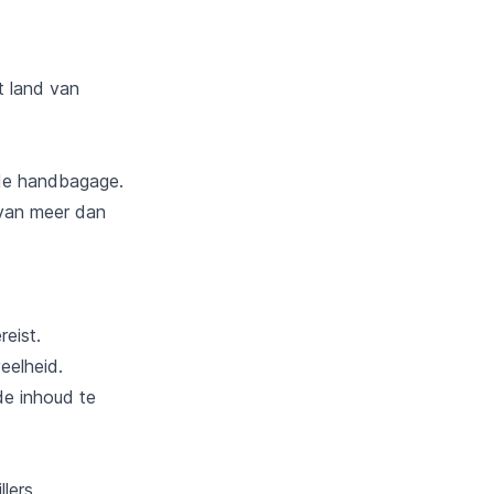
t land van
 de handbagage.
 van meer dan
reist.
eelheid.
de inhoud te
llers