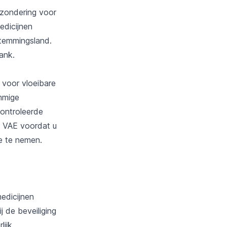
tzondering voor
edicijnen
temmingsland.
ank.
 voor vloeibare
ommige
controleerde
e VAE voordat u
ee te nemen.
edicijnen
j de beveiliging
lijk