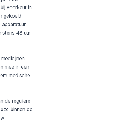
ij voorkeur in
en gekoeld
 apparatuur
nstens 48 uur
 medicijnen
en mee in een
dere medische
n de reguliere
deze binnen de
uw