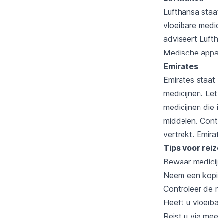
Lufthansa staa
vloeibare medi
adviseert Luft
Medische appar
Emirates
Emirates staat 
medicijnen. Let
medicijnen die 
middelen. Cont
vertrekt. Emir
Tips voor rei
Bewaar medicij
Neem een kopie
Controleer de 
Heeft u vloeiba
Reist u via mee