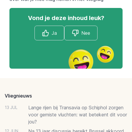
Vond je deze inhoud leuk?
Ja
Nee
Footer
Vliegnieuws
Lange rijen bij Transavia op Schiphol zorgen
13 JUL
voor gemiste vluchten: wat betekent dit voor
jou?
Na 13 jaar discussie bereikt Brussel akkoord
12 JUN