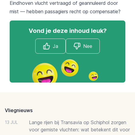
Eindhoven vlucht vertraagd of geannuleerd door
mist — hebben passagiers recht op compensatie?
Vond je deze inhoud leuk?
Ja
Nee
Footer
Vliegnieuws
Lange rijen bij Transavia op Schiphol zorgen
13 JUL
voor gemiste vluchten: wat betekent dit voor