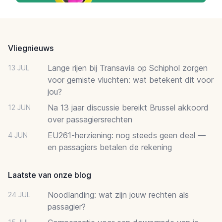
Footer
Vliegnieuws
Lange rijen bij Transavia op Schiphol zorgen
13 JUL
voor gemiste vluchten: wat betekent dit voor
jou?
Na 13 jaar discussie bereikt Brussel akkoord
12 JUN
over passagiersrechten
EU261-herziening: nog steeds geen deal —
4 JUN
en passagiers betalen de rekening
Laatste van onze blog
Noodlanding: wat zijn jouw rechten als
24 JUL
passagier?