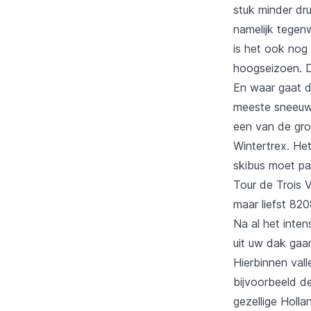
stuk minder dru
namelijk tegen
is het ook nog
hoogseizoen. D
En waar gaat d
meeste sneeuw i
een van de gro
Wintertrex. Het
skibus moet pa
Tour de Trois Va
maar liefst 820
Na al het inte
uit uw dak gaan
Hierbinnen vall
bijvoorbeeld d
gezellige Holla