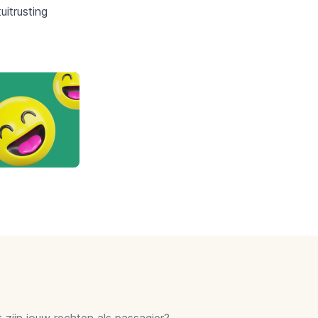
itrusting
zijn jouw rechten als passagier?