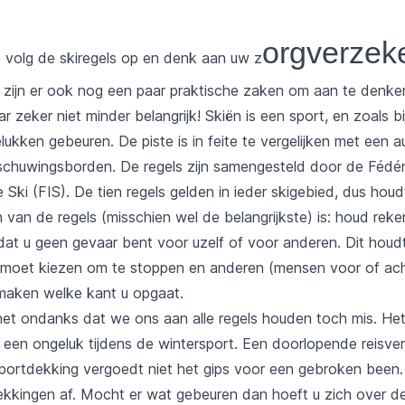
orgverzek
: volg de skiregels op en denk aan uw z
zijn er ook nog een paar praktische zaken om aan te denke
r zeker niet minder belangrijk! Skiën is een sport, en zoals bi
ukken gebeuren. De piste is in feite te vergelijken met een a
schuwingsborden. De regels zijn samengesteld door de Fédér
 Ski (FIS). De tien regels gelden in ieder skigebied, dus houdt
 van de regels (misschien wel de belangrijkste) is: houd rek
dat u geen gevaar bent voor uzelf of voor anderen. Dit houdt
n moet kiezen om te stoppen en anderen (mensen voor of achte
 maken welke kant u opgaat.
et ondanks dat we ons aan alle regels houden toch mis. Het 
; een ongeluk tijdens de wintersport. Een doorlopende reisve
portdekking vergoedt niet het gips voor een gebroken been
ekkingen af. M
ocht er wat gebeuren dan hoeft u zich over de