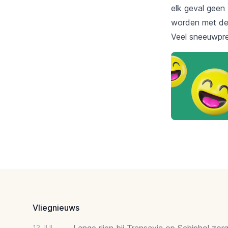
elk geval geen
worden met de
Veel sneeuwpre
Footer
Vliegnieuws
Lange rijen bij Transavia op Schiphol zor
13 JUL