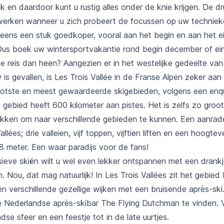
k en daardoor kunt u rustig alles onder de knie krijgen. De d
werken wanneer u zich probeert de focussen op uw techniek
 eens een stuk goedkoper, vooral aan het begin en aan het e
us boek uw wintersportvakantie rond begin december of ei
e reis dan heen? Aangezien er in het westelijke gedeelte va
s gevallen, is Les Trois Vallée
in de Franse Alpen zeker
aan 
otste en meest gewaardeerde skigebieden, volgens een enq
 gebied heeft 600 kilometer aan pistes. Het is zelfs zo groo
kken om naar verschillende gebieden te kunnen. Een aanrade
llées; drie valleien, vijf toppen, vijftien liften en een hoogtev
8 meter. Een waar paradijs voor de fans!
nsieve skiën wilt u wel even lekker ontspannen met een drank
. Nou, dat mag natuurlijk! In Les Trois Vallées zit het gebied 
en verschillende gezellige wijken met een bruisende après-ski.
e Nederlandse après-skibar The Flying Dutchman te vinden. 
ndse sfeer en een feestje tot in de late uurtjes.