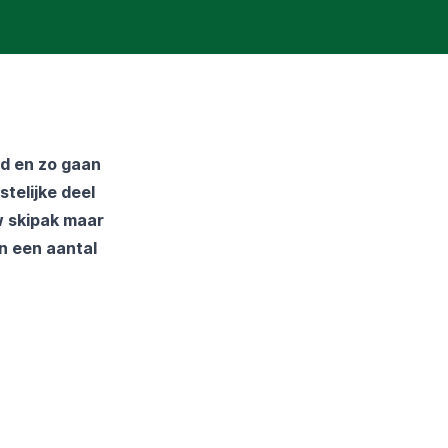
ld en zo gaan
telijke deel
w skipak maar
n een aantal