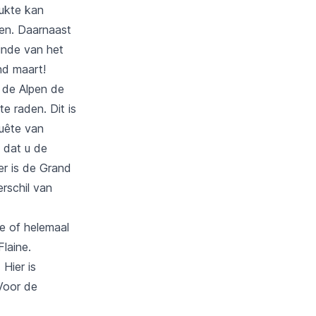
rukte kan
en. Daarnaast
inde van het
nd maart!
n de Alpen de
te raden. Dit is
uête van
t dat u de
r is de Grand
erschil van
je of helemaal
Flaine.
 Hier is
Voor de