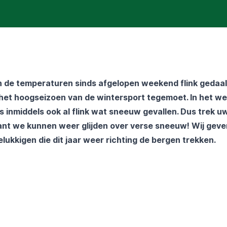
ijn de temperaturen sinds afgelopen weekend flink gedaa
et hoogseizoen van de wintersport tegemoet. In het wes
is inmiddels ook al flink wat sneeuw gevallen. Dus trek u
want we kunnen weer glijden over verse sneeuw! Wij geve
elukkigen die dit jaar weer richting de bergen trekken.