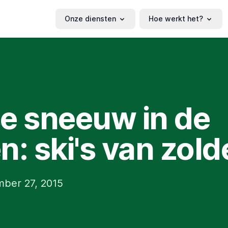
Onze diensten
Hoe werkt het?
e sneeuw in de
n: ski's van zold
mber 27, 2015