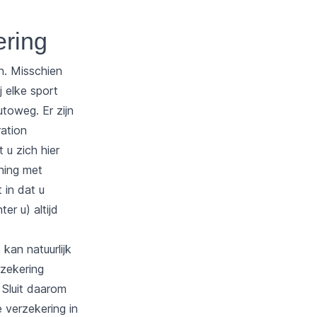
ering
n. Misschien
j elke sport
utoweg. Er zijn
ation
 u zich hier
ening met
 in dat u
r u) altijd
kan natuurlijk
rzekering
.
Sluit daarom
 verzekering in