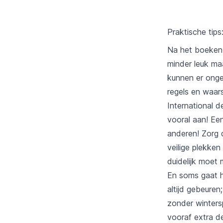
Praktische tips
Na het boeken 
minder leuk maa
kunnen er ongel
regels en waar
I
nternational de
vooral aan! Een
anderen! Zorg 
veilige plekke
duidelijk moet
En soms gaat h
altijd gebeuren
zonder winters
vooraf extra d