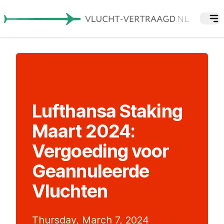
Lufthansa Staking
Maart 2024:
Vergoeding voor
Geannuleerde
Vluchten
Thursday, March 7, 2024