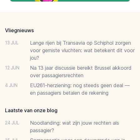
Footer
Vliegnieuws
Lange rijen bij Transavia op Schiphol zorgen
13 JUL
voor gemiste vluchten: wat betekent dit voor
jou?
Na 13 jaar discussie bereikt Brussel akkoord
12 JUN
over passagiersrechten
EU261-herziening: nog steeds geen deal —
4 JUN
en passagiers betalen de rekening
Laatste van onze blog
Noodlanding: wat zijn jouw rechten als
24 JUL
passagier?