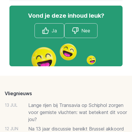
Vond je deze inhoud leuk?
Ja
Nee
Footer
Vliegnieuws
Lange rijen bij Transavia op Schiphol zorgen
13 JUL
voor gemiste vluchten: wat betekent dit voor
jou?
Na 13 jaar discussie bereikt Brussel akkoord
12 JUN