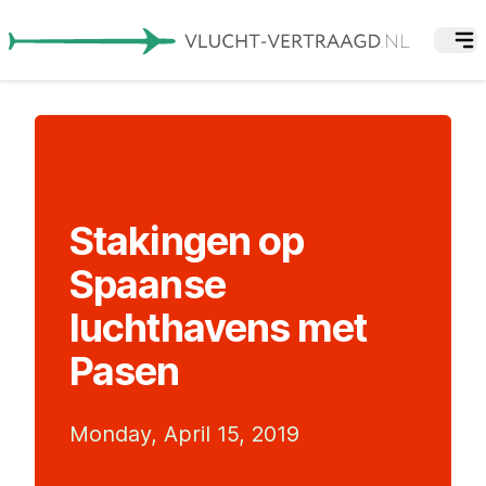
Stakingen op
Spaanse
luchthavens met
Pasen
Monday, April 15, 2019