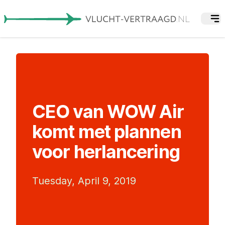
CEO van WOW Air
komt met plannen
voor herlancering
Tuesday, April 9, 2019