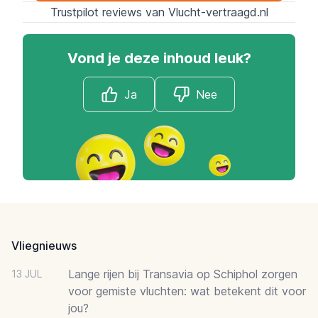
Trustpilot reviews van Vlucht-vertraagd.nl
Vond je deze inhoud leuk?
Ja
Nee
Footer
Vliegnieuws
Lange rijen bij Transavia op Schiphol zorgen
13 JUL
voor gemiste vluchten: wat betekent dit voor
jou?