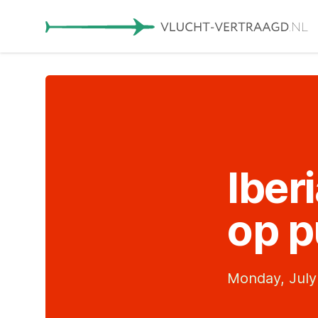
Iber
op p
Monday, July