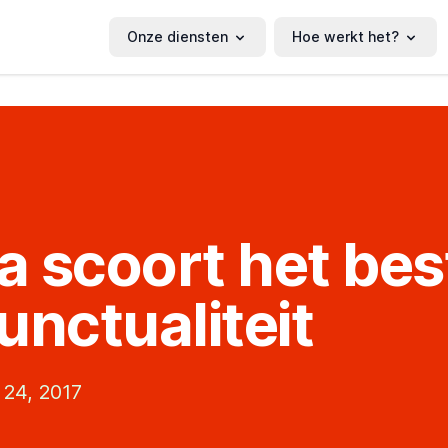
Onze diensten
Hoe werkt het?
ia scoort het bes
unctualiteit
 24, 2017