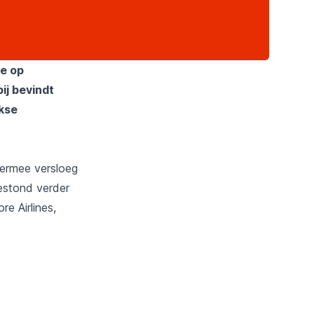
te op
ij bevindt
jkse
Hiermee versloeg
bestond verder
re Airlines,