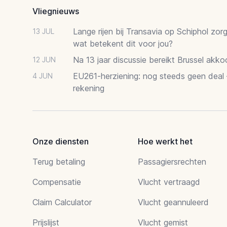
Vliegnieuws
Lange rijen bij Transavia op Schiphol zor
13 JUL
wat betekent dit voor jou?
Na 13 jaar discussie bereikt Brussel akk
12 JUN
EU261-herziening: nog steeds geen deal
4 JUN
rekening
Onze diensten
Hoe werkt het
Terug betaling
Passagiersrechten
Compensatie
Vlucht vertraagd
Claim Calculator
Vlucht geannuleerd
Prijslijst
Vlucht gemist