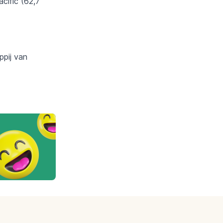
cific (62,7
ppij van