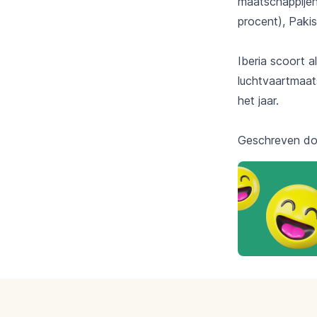
maatschappijen
procent), Pakis
Iberia scoort a
luchtvaartmaat
het jaar.
Geschreven d
Footer