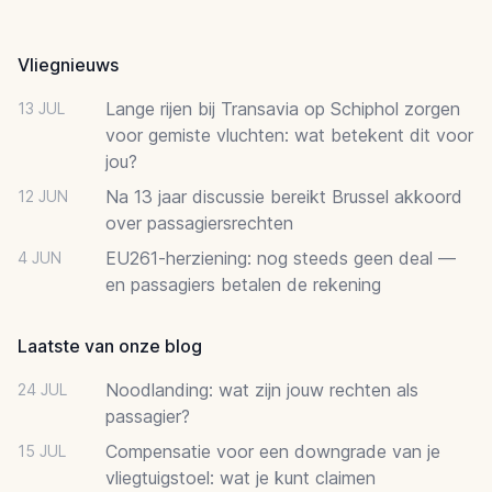
Footer
Vliegnieuws
Lange rijen bij Transavia op Schiphol zorgen
13 JUL
voor gemiste vluchten: wat betekent dit voor
jou?
Na 13 jaar discussie bereikt Brussel akkoord
12 JUN
over passagiersrechten
EU261-herziening: nog steeds geen deal —
4 JUN
en passagiers betalen de rekening
Laatste van onze blog
Noodlanding: wat zijn jouw rechten als
24 JUL
passagier?
Compensatie voor een downgrade van je
15 JUL
vliegtuigstoel: wat je kunt claimen