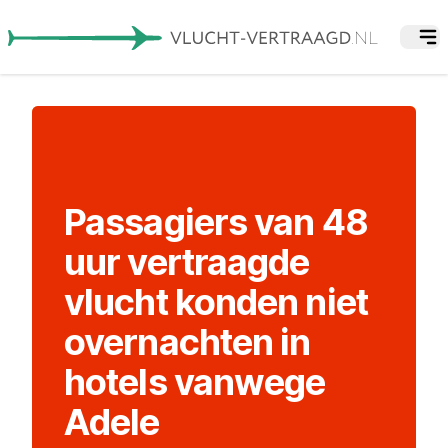
Passagiers van 48
uur vertraagde
vlucht konden niet
overnachten in
hotels vanwege
Adele