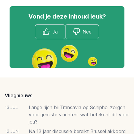
Vond je deze inhoud leuk?
Ja
Nee
Footer
Vliegnieuws
Lange rijen bij Transavia op Schiphol zorgen
13 JUL
voor gemiste vluchten: wat betekent dit voor
jou?
Na 13 jaar discussie bereikt Brussel akkoord
12 JUN