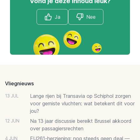
Vond je deze inhoud leuk?
Ja
Nee
Footer
Vliegnieuws
Lange rijen bij Transavia op Schiphol zorgen
13 JUL
voor gemiste vluchten: wat betekent dit voor
jou?
Na 13 jaar discussie bereikt Brussel akkoord
12 JUN
over passagiersrechten
EU261-herziening: nog steeds geen deal —
4 JUN