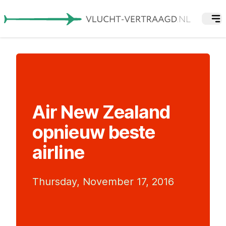
Air New Zealand
opnieuw beste
airline
Thursday, November 17, 2016