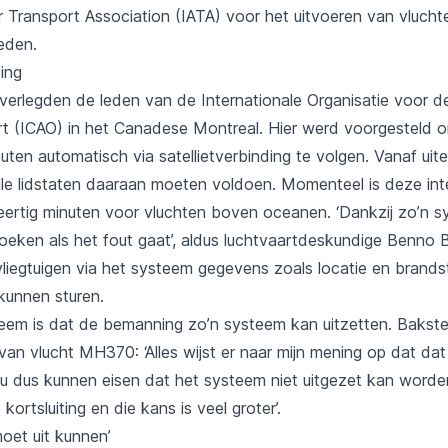
ir Transport Association (IATA) voor het uitvoeren van vluch
eden.
ding
overlegden de leden van de Internationale Organisatie voor d
rt (ICAO) in het Canadese Montreal. Hier werd voorgesteld o
inuten automatisch via satellietverbinding te volgen. Vanaf uit
le lidstaten daaraan moeten voldoen. Momenteel is deze inte
veertig minuten voor vluchten boven oceanen. ‘Dankzij zo’n s
oeken als het fout gaat’, aldus luchtvaartdeskundige Benno B
vliegtuigen via het systeem gegevens zoals locatie en brands
kunnen sturen.
eem is dat de bemanning zo’n systeem kan uitzetten. Bakste
van vlucht MH370: ‘Alles wijst er naar mijn mening op dat dat i
ou dus kunnen eisen dat het systeem niet uitgezet kan worde
 kortsluiting en die kans is veel groter’.
oet uit kunnen’