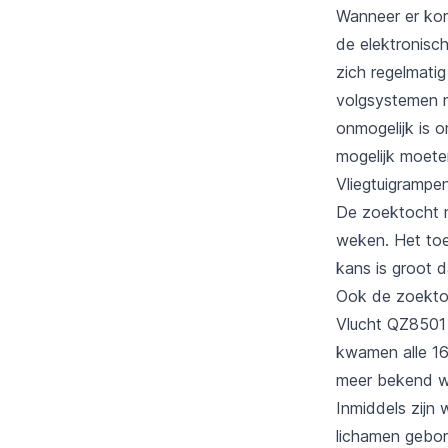
Wanneer er kor
de elektronisc
zich regelmatig
volgsystemen m
onmogelijk is o
mogelijk moete
Vliegtuigrampe
De zoektocht n
weken. Het toe
kans is groot d
Ook de zoektoc
Vlucht QZ8501 
kwamen alle 16
meer bekend was
Inmiddels zijn
lichamen gebor