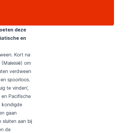
moeten deze
iatische en
dween. Kort na
 (Maleisië) om
nuten verdween
den spoorloos.
ig te vinden’,
 en Pacifische
s kondigde
len gaan
sluiten aan bij
 en de