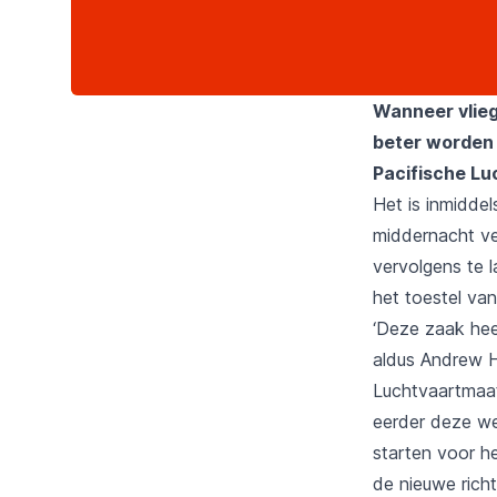
Wanneer vlieg
beter worden 
Pacifische L
Het is inmidde
middernacht ve
vervolgens te 
het toestel van
‘Deze zaak heef
aldus Andrew H
Luchtvaartmaat
eerder deze we
starten voor h
de nieuwe richt