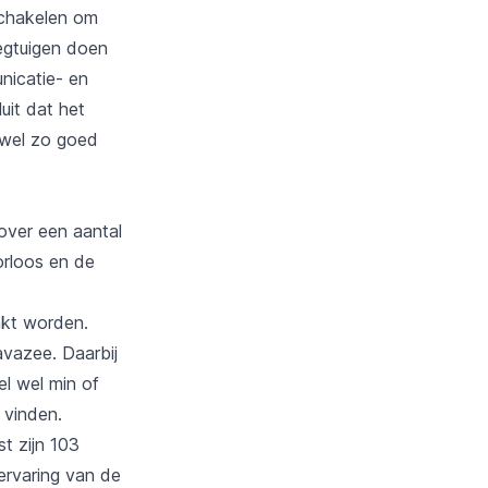
schakelen om
iegtuigen doen
unicatie- en
uit dat het
s wel zo goed
over een aantal
orloos en de
akt worden.
vazee. Daarbij
el wel min of
 vinden.
t zijn 103
ervaring van de