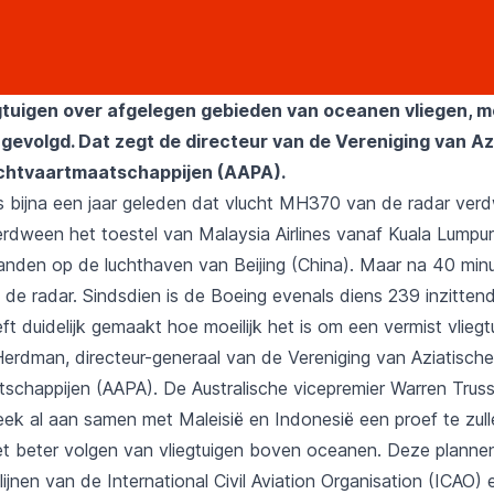
tuigen over afgelegen gebieden van oceanen vliegen, 
gevolgd. Dat zegt de directeur van de Vereniging van Az
uchtvaartmaatschappijen (AAPA).
ls bijna een jaar geleden dat vlucht MH370 van de radar ver
rdween het toestel van Malaysia Airlines vanaf Kuala Lumpur
landen op de luchthaven van Beijing (China). Maar na 40 mi
 de radar. Sindsdien is de Boeing evenals diens 239 inzitten
t duidelijk gemaakt hoe moeilijk het is om een vermist vliegtu
erdman, directeur-generaal van de Vereniging van Aziatische
schappijen (AAPA). De Australische vicepremier Warren Trus
ek al aan samen met Maleisië en Indonesië een proef te zul
et beter volgen van vliegtuigen boven oceanen. Deze plannen 
lijnen van de International Civil Aviation Organisation (ICAO)