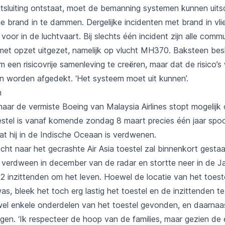
tsluiting ontstaat, moet de bemanning systemen kunnen uit
he brand in te dammen. Dergelijke incidenten met brand in vl
 voor in de luchtvaart. Bij slechts één incident zijn alle comm
et opzet uitgezet, namelijk op vlucht MH370. Baksteen besl
m een risicovrije samenleving te creëren, maar dat de risico’
n worden afgedekt. ‘Het systeem moet uit kunnen’.
n
aar de vermiste Boeing van Malaysia Airlines stopt mogelijk 
stel is vanaf komende zondag 8 maart precies één jaar spo
at hij in de Indische Oceaan is verdwenen.
ht naar het gecrashte Air Asia toestel zal binnenkort gesta
verdween in december van de radar en stortte neer in de Ja
2 inzittenden om het leven. Hoewel de locatie van het toest
, bleek het toch erg lastig het toestel en de inzittenden te
 wel enkele onderdelen van het toestel gevonden, en daarnaas
gen. ‘Ik respecteer de hoop van de families, maar gezien de 