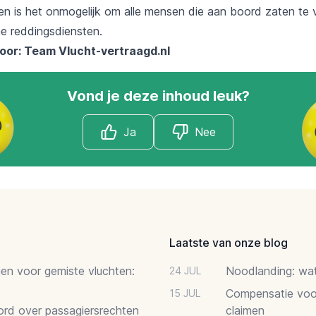
n is het onmogelijk om alle mensen die aan boord zaten te v
e reddingsdiensten.
oor: Team
Vlucht-vertraagd.nl
Vond je deze inhoud leuk?
Ja
Nee
Laatste van onze blog
gen voor gemiste vluchten:
Noodlanding: wat 
24 JUL
Compensatie voor
15 JUL
oord over passagiersrechten
claimen