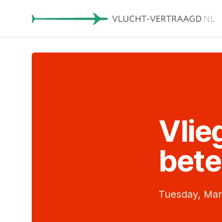
Vlie
bete
Tuesday, Mar