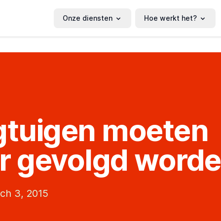
Onze diensten
Hoe werkt het?
gtuigen moeten
r gevolgd word
ch 3, 2015