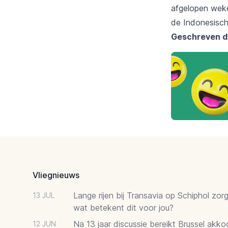
afgelopen weke
de Indonesisch
Geschreven d
Footer
Vliegnieuws
Lange rijen bij Transavia op Schiphol zor
13 JUL
wat betekent dit voor jou?
Na 13 jaar discussie bereikt Brussel akk
12 JUN