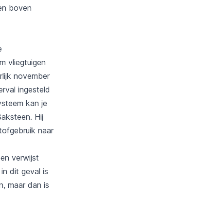
ten boven
e
m vliegtuigen
erlijk november
rval ingesteld
ysteem kan je
aksteen. Hij
tofgebruik naar
en verwijst
n dit geval is
n, maar dan is