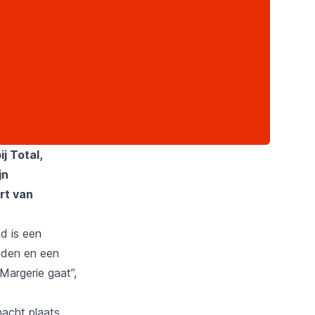
j Total,
jn
rt van
d is een
eden en een
Margerie gaat”,
acht plaats