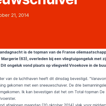
ober 21, 2014
ndagnacht is de topman van de Franse oliemaatschappi
Margerie (63), overleden bij een vliegtuigongeluk met zi
. Dit ongeluk vond plaats op vliegveld Vnoekove in de buu
r van de luchthaven heeft dit dinsdag bevestigd. “Vanavon
otsing gekomen met een sneeuwschuiver. De drie bemanningsl
 omgekomen. Ik kan bevestigen dat het om Total-topman De 
voerster.
nd afgelopen maandag (20 oktober 2014) vlak voor middern