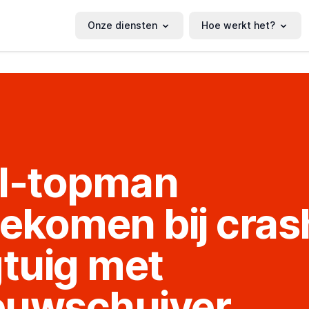
Onze diensten
Hoe werkt het?
al-topman
komen bij cras
gtuig met
euwschuiver