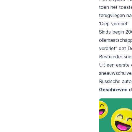
toen het toeste
terugvliegen naa
‘Diep verdriet’
Sinds begin 200
oliemaatschapp
verdriet” dat D
Bestuurder sn
Uit een eerste
sneeuwschuiver
Russische auto
Geschreven d