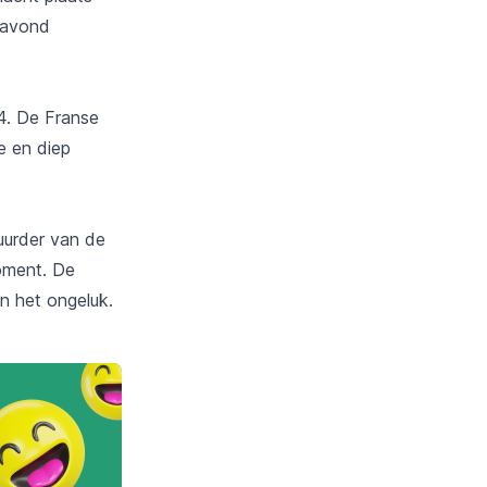
e avond
74. De Franse
e en diep
uurder van de
oment. De
n het ongeluk.