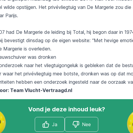
l wilde opstijgen. Het privévliegtuig van De Margerie zou di
r Parijs.
7 had De Margerie de leiding bij Total, hij begon daar in 19
ij bevestigt dinsdag op de eigen website: “Met hevige emoti
e Margerie is overleden.
eeuwschuiver was dronken
 onderzoek naar het vliegtuigongeluk is gebleken dat de best
 waar het privévliegtuig mee botste, dronken was op dat m
riteiten hebben een onderzoek ingesteld naar de oorzaak va
oor: Team
Vlucht-Vertraagd.nl
Vond je deze inhoud leuk?
Ja
Nee