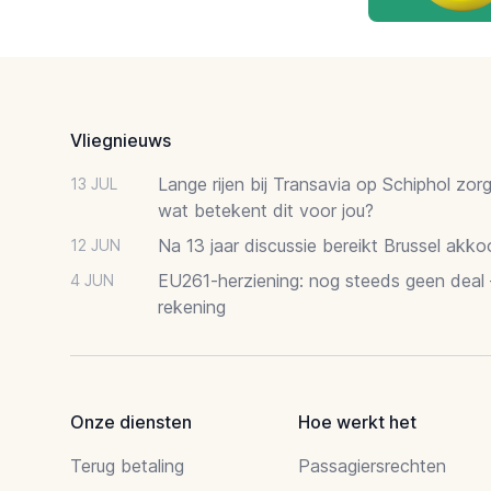
Footer
Vliegnieuws
Lange rijen bij Transavia op Schiphol zor
13 JUL
wat betekent dit voor jou?
Na 13 jaar discussie bereikt Brussel akk
12 JUN
EU261-herziening: nog steeds geen deal
4 JUN
rekening
Onze diensten
Hoe werkt het
Terug betaling
Passagiersrechten