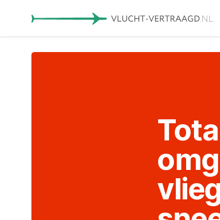
Tot
omge
vlie
sne