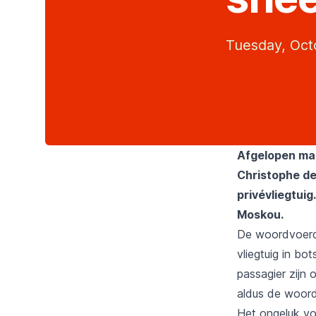
Tuesday, Oct
Afgelopen maa
Christophe de 
privévliegtuig
Moskou.
De woordvoerde
vliegtuig in b
passagier zijn
aldus de woord
Het ongeluk vo