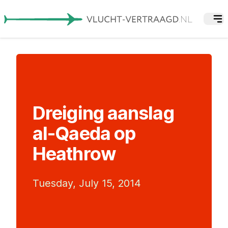
Dreiging aanslag
al-Qaeda op
Heathrow
Tuesday, July 15, 2014