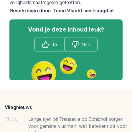
veiligheidsmaatregelen getroffen.
Geschreven door: Team
Vlucht-vertraagd.nl
Vond je deze inhoud leuk?
Ja
Nee
Footer
Vliegnieuws
Lange rijen bij Transavia op Schiphol zorgen
13 JUL
voor gemiste vluchten: wat betekent dit voor