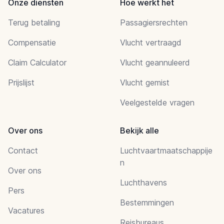
Onze diensten
Hoe werkt het
Terug betaling
Passagiersrechten
Compensatie
Vlucht vertraagd
Claim Calculator
Vlucht geannuleerd
Prijslijst
Vlucht gemist
Veelgestelde vragen
Over ons
Bekijk alle
Contact
Luchtvaartmaatschappije
n
Over ons
Luchthavens
Pers
Bestemmingen
Vacatures
Reisbureaus