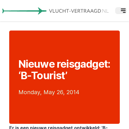
Nieuwe reisgadget:
‘B-Tourist’
Monday, May 26, 2014
Er is een nieuwe reisgadget ontwikkeld: ‘B-