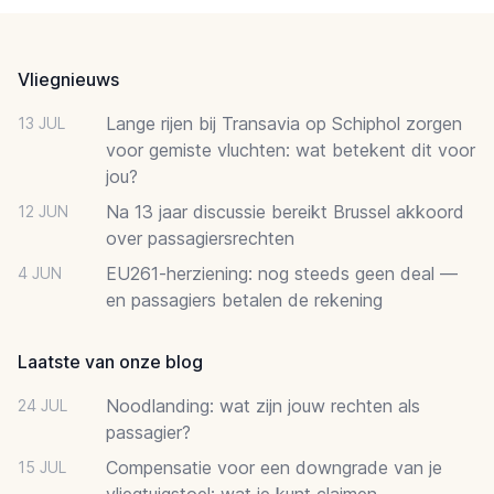
Footer
Vliegnieuws
Lange rijen bij Transavia op Schiphol zorgen
13 JUL
voor gemiste vluchten: wat betekent dit voor
jou?
Na 13 jaar discussie bereikt Brussel akkoord
12 JUN
over passagiersrechten
EU261-herziening: nog steeds geen deal —
4 JUN
en passagiers betalen de rekening
Laatste van onze blog
Noodlanding: wat zijn jouw rechten als
24 JUL
passagier?
Compensatie voor een downgrade van je
15 JUL
vliegtuigstoel: wat je kunt claimen