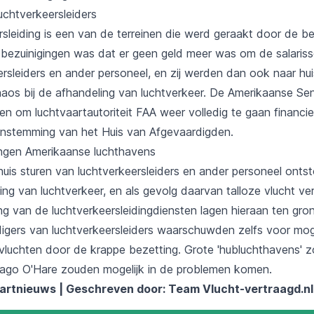
uchtverkeersleiders
sleiding is een van de terreinen die werd geraakt door de be
bezuinigingen was dat er geen geld meer was om de salariss
rsleiders en ander personeel, en zij werden dan ook naar hui
aos bij de afhandeling van luchtverkeer. De Amerikaanse Se
n om luchtvaartautoriteit FAA weer volledig te gaan financie
instemming van het Huis van Afgevaardigden.
ingen Amerikaanse luchthavens
huis sturen van luchtverkeersleiders en ander personeel onts
ng van luchtverkeer, en als gevolg daarvan talloze vlucht ve
ng van de luchtverkeersleidingdiensten lagen hieraan ten gro
gers van luchtverkeersleiders waarschuwden zelfs voor mog
 vluchten door de krappe bezetting. Grote 'hubluchthavens' 
cago O'Hare zouden mogelijk in de problemen komen.
aartnieuws | Geschreven door: Team
Vlucht-vertraagd.nl