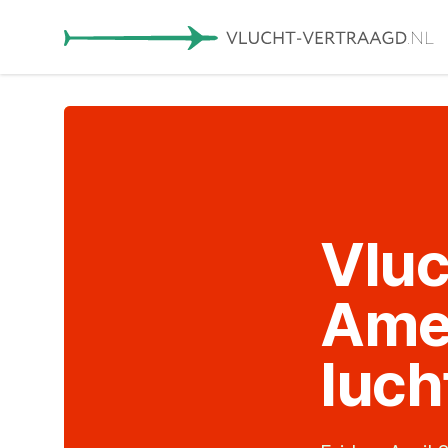
Vluc
Ame
luch