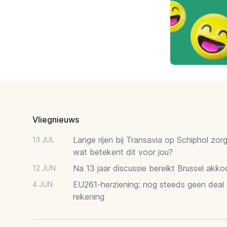
Footer
Vliegnieuws
Lange rijen bij Transavia op Schiphol zor
13 JUL
wat betekent dit voor jou?
Na 13 jaar discussie bereikt Brussel akk
12 JUN
EU261-herziening: nog steeds geen deal
4 JUN
rekening