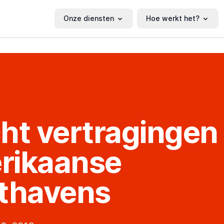
Onze diensten
Hoe werkt het?
ht vertragingen
rikaanse
thavens