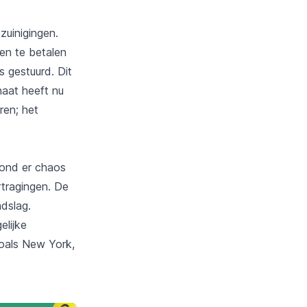
zuinigingen.
en te betalen
s gestuurd. Dit
naat heeft nu
ren; het
tond er chaos
rtragingen. De
ndslag.
elijke
zoals New York,