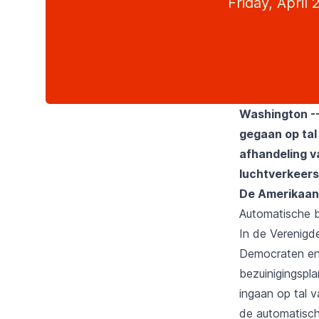
Friday, April 
Washington --
gegaan op tal
afhandeling v
luchtverkeers
De Amerikaans
Automatische b
In de Verenigde
Democraten en
bezuinigingspl
ingaan op tal 
de automatisch