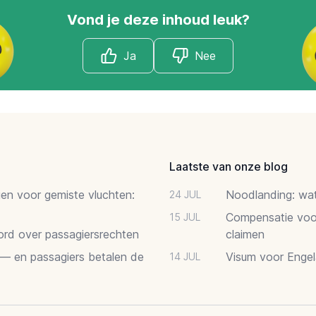
Vond je deze inhoud leuk?
Ja
Nee
Laatste van onze blog
gen voor gemiste vluchten:
Noodlanding: wat 
24 JUL
Compensatie voor
15 JUL
oord over passagiersrechten
claimen
 — en passagiers betalen de
Visum voor Engel
14 JUL