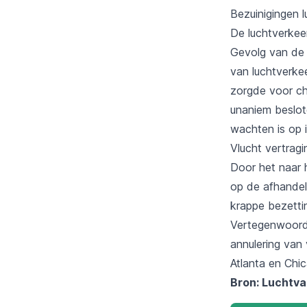
Bezuinigingen l
De luchtverkeer
Gevolg van de 
van luchtverkee
zorgde voor ch
unaniem beslote
wachten is op 
Vlucht vertrag
Door het naar 
op de afhandeli
krappe bezetti
Vertegenwoordi
annulering van
Atlanta en Chi
Bron: Luchtv