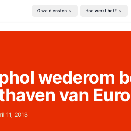
Onze diensten
Hoe werkt het?
phol wederom b
thaven van Eur
il 11, 2013