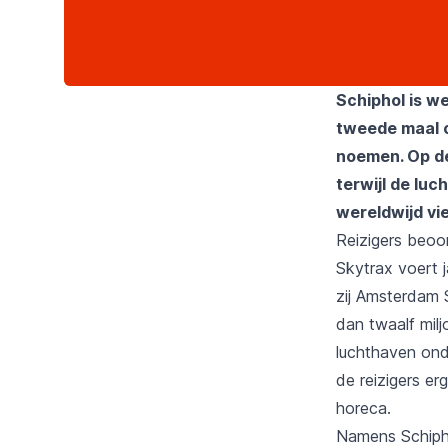
Schiphol is w
tweede maal o
noemen. Op de
terwijl de lu
wereldwijd vie
Reizigers beoo
Skytrax voert j
zij Amsterdam 
dan twaalf mil
luchthaven onde
de reizigers e
horeca.
Namens Schipho