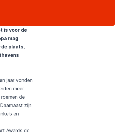
 is voor de
ropa mag
de plaats,
hthavens
pen jaar vonden
werden meer
rs roemen de
 Daarnaast zijn
inkels en
ort Awards de