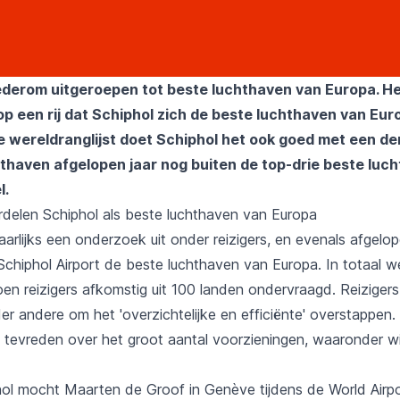
ederom uitgeroepen tot beste luchthaven van Europa. Het
p een rij dat Schiphol zich de beste luchthaven van Eu
 wereldranglijst doet Schiphol het ook goed met een der
chthaven afgelopen jaar nog buiten de top-drie beste luc
l.
rdelen Schiphol als beste luchthaven van Europa
aarlijks een onderzoek uit onder reizigers, en evenals afgelo
Schiphol Airport de beste luchthaven van Europa. In totaal 
joen reizigers afkomstig uit 100 landen ondervraagd. Reizige
r andere om het 'overzichtelijke en efficiënte' overstappen.
rg tevreden over het groot aantal voorzieningen, waaronder w
l mocht Maarten de Groof in Genève tijdens de World Airp