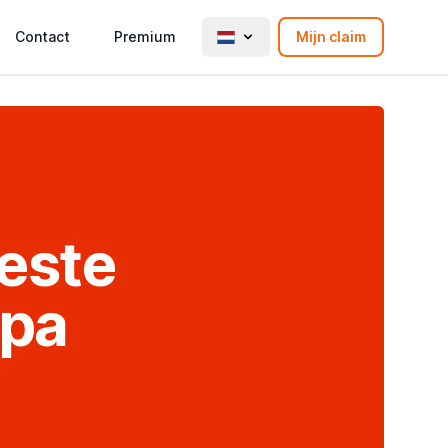
Contact
Premium
Mijn claim
este
opa