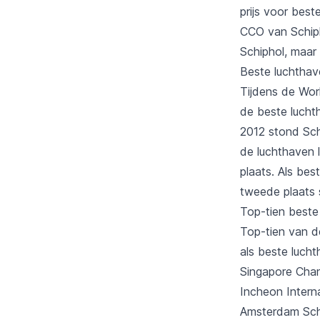
prijs voor bes
CCO van Schiphol
Schiphol, maar
Beste luchthav
Tijdens de Worl
de beste lucht
2012 stond Schi
de luchthaven 
plaats. Als be
tweede plaats s
Top-tien beste
Top-tien van d
als beste luch
Singapore Chan
Incheon Interna
Amsterdam Schi