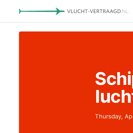
Schi
luch
Thursday, Apr