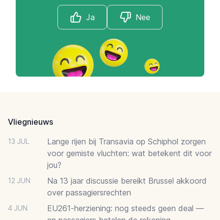
Ja
Nee
Footer
Vliegnieuws
Lange rijen bij Transavia op Schiphol zorgen
13 JUL
voor gemiste vluchten: wat betekent dit voor
jou?
Na 13 jaar discussie bereikt Brussel akkoord
12 JUN
over passagiersrechten
EU261-herziening: nog steeds geen deal —
4 JUN
en passagiers betalen de rekening