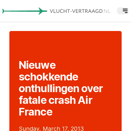
Nieuwe
schokkende
onthullingen over
fatale crash Air
France
Sunday, March 17, 2013