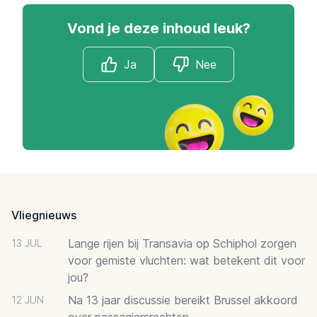
Vond je deze inhoud leuk?
Ja
Nee
Footer
Vliegnieuws
Lange rijen bij Transavia op Schiphol zorgen
13 JUL
voor gemiste vluchten: wat betekent dit voor
jou?
Na 13 jaar discussie bereikt Brussel akkoord
12 JUN
over passagiersrechten