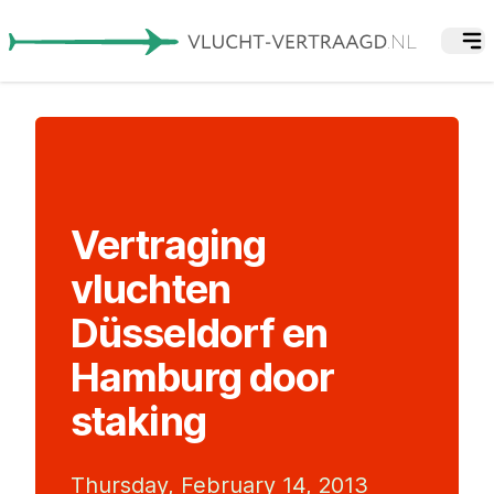
Vertraging
vluchten
Düsseldorf en
Hamburg door
staking
Thursday, February 14, 2013