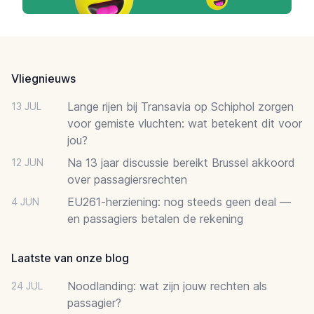
Footer
Vliegnieuws
Lange rijen bij Transavia op Schiphol zorgen
13 JUL
voor gemiste vluchten: wat betekent dit voor
jou?
Na 13 jaar discussie bereikt Brussel akkoord
12 JUN
over passagiersrechten
EU261-herziening: nog steeds geen deal —
4 JUN
en passagiers betalen de rekening
Laatste van onze blog
Noodlanding: wat zijn jouw rechten als
24 JUL
passagier?