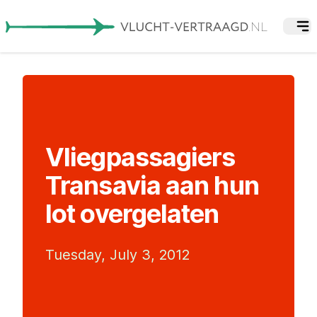
Vliegpassagiers
Transavia aan hun
lot overgelaten
Tuesday, July 3, 2012