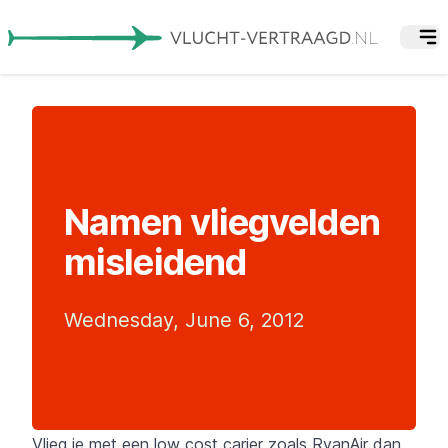
Namen vliegvelden
misleidend
Wednesday, June 6, 2012
Vlieg je met een low cost carier zoals RyanAir dan