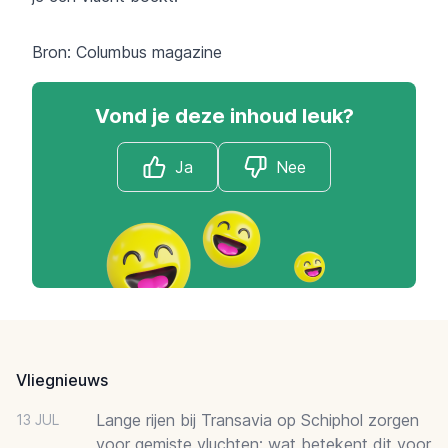
Bron: Columbus magazine
Vond je deze inhoud leuk?
Ja
Nee
Footer
Vliegnieuws
Lange rijen bij Transavia op Schiphol zorgen
13 JUL
voor gemiste vluchten: wat betekent dit voor