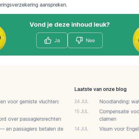
leringsverzekering aanspreken.
Vond je deze inhoud leuk?
Ja
Nee
Laatste van onze blog
gen voor gemiste vluchten:
Noodlanding: wat 
24 JUL
Compensatie voor
15 JUL
oord over passagiersrechten
claimen
 — en passagiers betalen de
Visum voor Engel
14 JUL