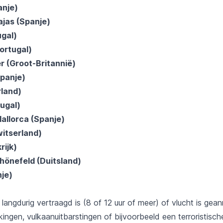
anje)
ajas (Spanje)
ugal)
Portugal)
r (Groot-Britannië)
Spanje)
rland)
tugal)
Mallorca (Spanje)
itserland)
rijk)
Schönefeld (Duitsland)
nje)
t langdurig vertraagd is (8 of 12 uur of meer) of vlucht is gean
ingen, vulkaanuitbarstingen of bijvoorbeeld een terroristisc