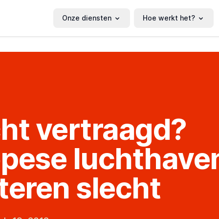
Onze diensten
Hoe werkt het?
ht vertraagd?
pese luchthave
teren slecht