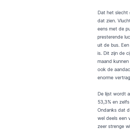
Dat het slecht 
dat zien. Vluch
eens met de pub
presterende lu
uit de bus. Ee
is. Dit zijn d
maand kunnen 
ook de aandach
enorme vertra
De lijst wordt
53,3% en zelfs
Ondanks dat de 
wel deels een 
zeer strenge w