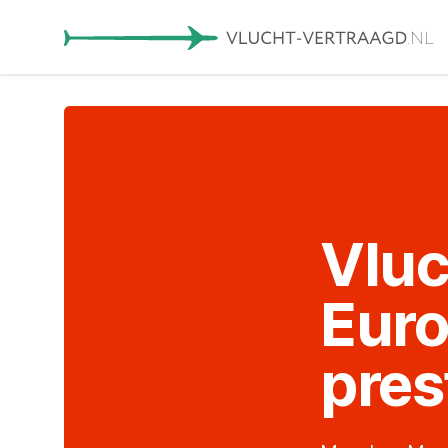
Vluc
Euro
pres