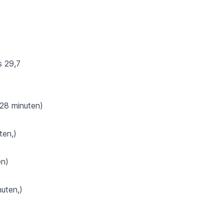
s 29,7
 28 minuten)
ten,)
en)
uten,)