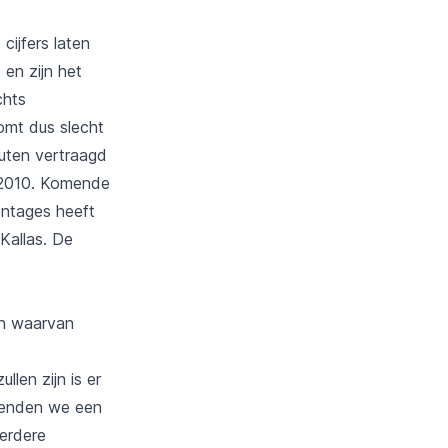
cijfers laten
 en zijn het
chts
omt dus slecht
uten vertraagd
n 2010. Komende
ntages heeft
Kallas. De
en waarvan
len zijn is er
 kenden we een
erdere