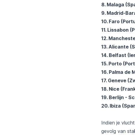
8.
Malaga (Sp
9. Madrid-Bar
10. Faro (Port
11. Lissabon (
12. Mancheste
13. Alicante (
14. Belfast (Ie
15. Porto (Por
16. Palma de 
17.
Geneve (Zw
18. Nice (Frank
19. Berlijn - 
20. Ibiza (Spa
Indien je vluch
gevolg van stak