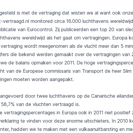
gesteld is met de vertraging dat wisten we al want ook onze 
t-vertraagd.nl monitored circa 16.000 luchthavens wereldwijd
licatie van Eurocontrol. Zij publiceerden een top 20 van sle
chthavens wereldwijd als het gaat om vertragingen. Europa k
n vertraging wordt meegenomen als de vlucht meer dan 5 min
e cijfers die bekend werden gemaakt over de vertragingen va
we de balans opmaken voor 2011. De hoge vertragingsperce
t van de Europese commissaris van Transport de heer Siim 
gingen moeten worden aangepakt.
 aangevoerd door twee luchthavens op de Canarische eiland
 58,7% van de vluchten vertraagd is.
vertragingspercentages in Europa ook in 2011 niet positief zul
verklaring te vinden voor deze enorme uitschieters. In 2010
inter, hadden we te maken met een vulkaanuitbarsting en me