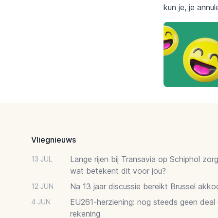
kun je, je annu
Footer
Vliegnieuws
Lange rijen bij Transavia op Schiphol zor
13 JUL
wat betekent dit voor jou?
Na 13 jaar discussie bereikt Brussel akk
12 JUN
EU261-herziening: nog steeds geen deal
4 JUN
rekening