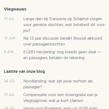
Vliegnieuws
Lange rijen bij Transavia op Schiphol zorgen
13 JUL
voor gemiste vluchten: wat betekent dit voor
jou?
Na 13 jaar discussie bereikt Brussel akkoord
12 JUN
over passagiersrechten
EU261-herziening: nog steeds geen deal —
4 JUN
en passagiers betalen de rekening
Laatste van onze blog
Noodlanding: wat zijn jouw rechten als
24 JUL
passagier?
Compensatie voor een downgrade van je
15 JUL
vliegtuigstoel: wat je kunt claimen
Visum voor Engeland: wat u in 2026 echt
14 JUL