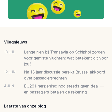
Footer
Vliegnieuws
Lange rijen bij Transavia op Schiphol zorgen
13 JUL
voor gemiste vluchten: wat betekent dit voor
jou?
Na 13 jaar discussie bereikt Brussel akkoord
12 JUN
over passagiersrechten
EU261-herziening: nog steeds geen deal —
4 JUN
en passagiers betalen de rekening
Laatste van onze blog