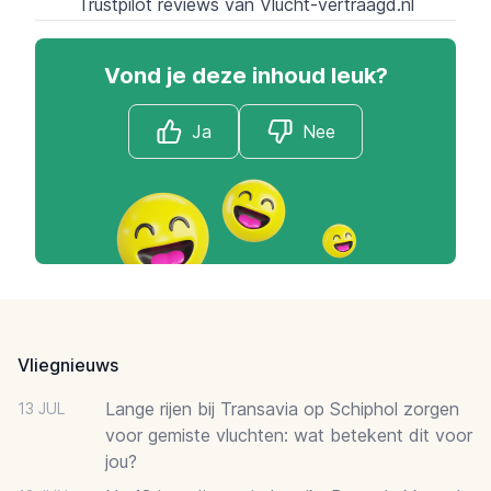
Trustpilot reviews van Vlucht-vertraagd.nl
Vond je deze inhoud leuk?
Ja
Nee
Footer
Vliegnieuws
Lange rijen bij Transavia op Schiphol zorgen
13 JUL
voor gemiste vluchten: wat betekent dit voor
jou?