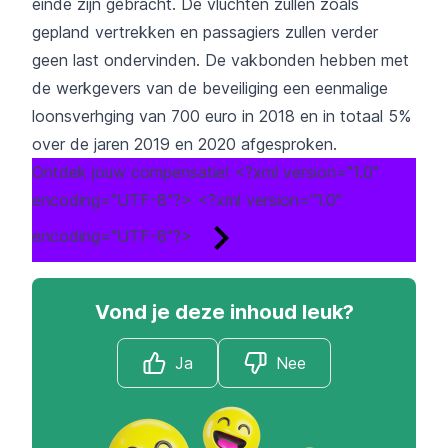
einde zijn gebracht. De vluchten zullen zoals
gepland vertrekken en passagiers zullen verder
geen last ondervinden. De vakbonden hebben met
de werkgevers van de beveiliging een eenmalige
loonsverhging van 700 euro in 2018 en in totaal 5%
over de jaren 2019 en 2020 afgesproken.
Ontdek jouw compensatie!
<?xml version="1.0"
encoding="UTF-8"?> <?xml version="1.0"
encoding="UTF-8"?>
Vond je deze inhoud leuk?
Ja
Nee