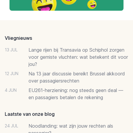
Footer
Vliegnieuws
Lange rijen bij Transavia op Schiphol zorgen
13 JUL
voor gemiste vluchten: wat betekent dit voor
jou?
Na 13 jaar discussie bereikt Brussel akkoord
12 JUN
over passagiersrechten
EU261-herziening: nog steeds geen deal —
4 JUN
en passagiers betalen de rekening
Laatste van onze blog
Noodlanding: wat zijn jouw rechten als
24 JUL
passagier?