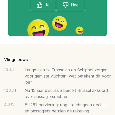
Ja
Nee
Footer
Vliegnieuws
Lange rijen bij Transavia op Schiphol zorgen
13 JUL
voor gemiste vluchten: wat betekent dit voor
jou?
Na 13 jaar discussie bereikt Brussel akkoord
12 JUN
over passagiersrechten
EU261-herziening: nog steeds geen deal —
4 JUN
en passagiers betalen de rekening