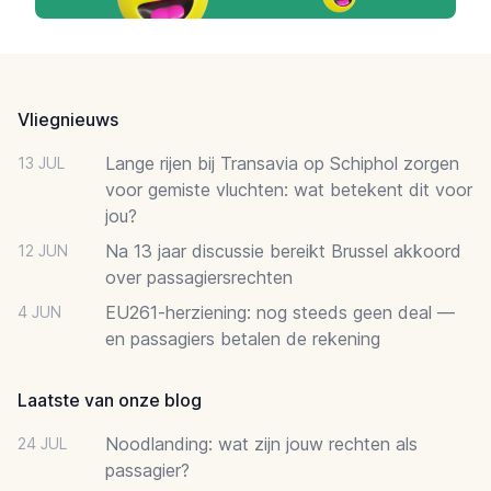
Footer
Vliegnieuws
Lange rijen bij Transavia op Schiphol zorgen
13 JUL
voor gemiste vluchten: wat betekent dit voor
jou?
Na 13 jaar discussie bereikt Brussel akkoord
12 JUN
over passagiersrechten
EU261-herziening: nog steeds geen deal —
4 JUN
en passagiers betalen de rekening
Laatste van onze blog
Noodlanding: wat zijn jouw rechten als
24 JUL
passagier?