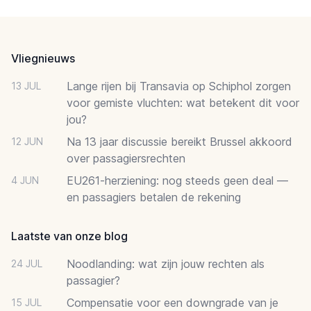
Footer
Vliegnieuws
Lange rijen bij Transavia op Schiphol zorgen
13 JUL
voor gemiste vluchten: wat betekent dit voor
jou?
Na 13 jaar discussie bereikt Brussel akkoord
12 JUN
over passagiersrechten
EU261-herziening: nog steeds geen deal —
4 JUN
en passagiers betalen de rekening
Laatste van onze blog
Noodlanding: wat zijn jouw rechten als
24 JUL
passagier?
Compensatie voor een downgrade van je
15 JUL