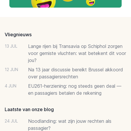
Footer
Vliegnieuws
Lange rijen bij Transavia op Schiphol zorgen
13 JUL
voor gemiste vluchten: wat betekent dit voor
jou?
Na 13 jaar discussie bereikt Brussel akkoord
12 JUN
over passagiersrechten
EU261-herziening: nog steeds geen deal —
4 JUN
en passagiers betalen de rekening
Laatste van onze blog
Noodlanding: wat zijn jouw rechten als
24 JUL
passagier?